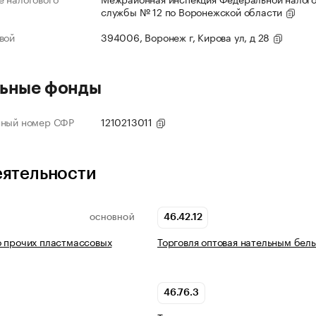
службы № 12 по Воронежской области
вой
394006, Воронеж г, Кирова ул, д 28
ьные фонды
нный номер СФР
1210213011
еятельности
46.42.12
ОСНОВНОЙ
 прочих пластмассовых
Торговля оптовая нательным бел
46.76.3