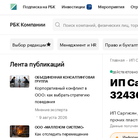
Подписка на РБК
Инвестиции
Мероприятия
Отр
Спорт
Школа управления РБК
РБК Образование
РБ
РБК Компании
Город
Стиль
Крипто
РБК Бизнес-среда
Дискусси
Выбор редакции
Менеджмент и HR
Право и бухгал
Спецпроекты СПб
Конференции СПб
Спецпроекты
Главная
ИП С
Технологии и медиа
Финансы
Рынок наличной валют
Лента публикаций
ДЕЙСТВУЕТ
ОБНО
ОБЪЕДИНЕННАЯ КОНСАЛТИНГОВАЯ
ИП С
ГРУППА
Корпоративный конфликт в
3243
ООО: как выбрать стратегию
поведения
Мнение эксперта
ИП Саргисян 
9 августа 2026
прочих плас
Данные получен
ООО «МАЛЛЕНОМ СИСТЕМС»
Как отследить перемещение
Информац