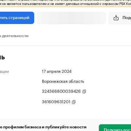
 не является пользователем и не имеет деловых отношений с сервисом РБК Ко
Под
лять страницей
 деятельности
ль
ации
17 апреля 2024
Воронежская область
324366800039426
361609631201
е профилем бизнеса и публикуйте новости
Получить дос