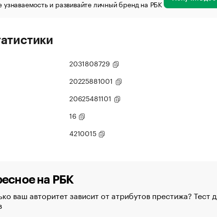
 узнаваемость и развивайте личный бренд на РБК
татистики
2031808729
20225881001
20625481101
16
4210015
есное на РБК
ко ваш авторитет зависит от атрибутов престижа? Тест д
в