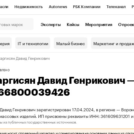
асли
Недвижимость
Autonews
РБК Компании
Телеканал
Р
К Курсы
РБК Life
Тренды
Визионеры
Национальные проекты
Эксперты
Кейсы
Мероприятия
О прое
онный клуб
Исследования
Кредитные рейтинги
Франшизы
Г
терия
IT и технологии
Малый бизнес
Маркетинг и прода
Проверка контрагентов
Политика
Экономика
Бизнес
аргисян Давид Генрикович
ы
ВЛЕНО
аргисян Давид Генрикович 
66800039426
Давид Генрикович зарегистрирован 17.04.2024, в регионе — Ворон
тмассовых изделий. ИП присвоены реквизиты ИНН: 361609631201
ы из публичных государственных источников.
ия носит справочный характер и сгенерирована на основании данных из откр