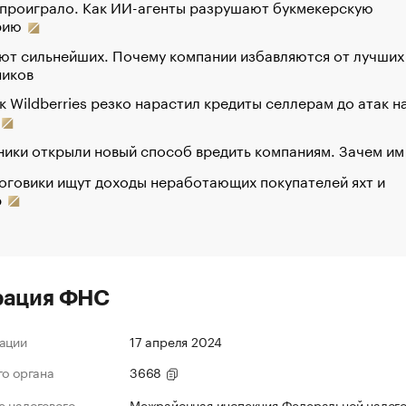
 проиграло. Как ИИ-агенты разрушают букмекерскую
рию
ют сильнейших. Почему компании избавляются от лучших
ников
к Wildberries резко нарастил кредиты селлерам до атак н
ики открыли новый способ вредить компаниям. Зачем им
оговики ищут доходы неработающих покупателей яхт и
р
рация ФНС
ации
17 апреля 2024
го органа
3668
 налогового
Межрайонная инспекция Федеральной налог