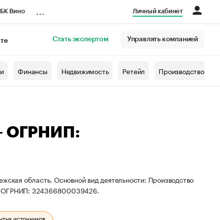
...
БК Вино
Личный кабинет
Стать экспертом
Управлять компанией
кте
азета
жи
Финансы
Недвижимость
Ретейл
Производство
— ОГРНИП:
ежская область. Основной вид деятельности: Производство
 и ОГРНИП: 324366800039426.
ытых источников.