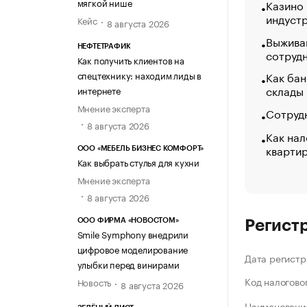
мягкой нише
Казино
индуст
Кейс
8 августа 2026
Выжива
НЕФТЕТРАФИК
сотруд
Как получить клиентов на
спецтехнику: находим лиды в
Как бан
склады
интернете
Мнение эксперта
Сотрудн
8 августа 2026
Как нал
кварти
ООО «МЕБЕЛЬ БИЗНЕС КОМФОРТ»
Как выбрать стулья для кухни
Мнение эксперта
8 августа 2026
ООО ФИРМА «НОВОСТОМ»
Регист
Smile Symphony внедрили
цифровое моделирование
Дата регистр
улыбки перед винирами
Код налогово
Новость
8 августа 2026
Наименование