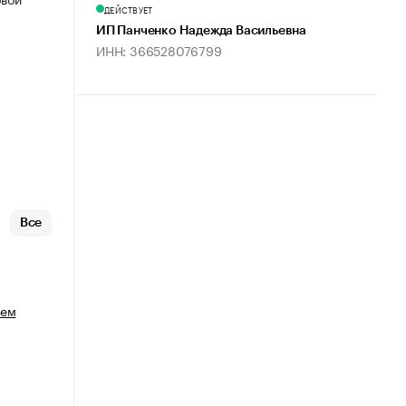
ДЕЙСТВУЕТ
ИП Панченко Надежда Васильевна
ИНН: 366528076799
Все
ьем