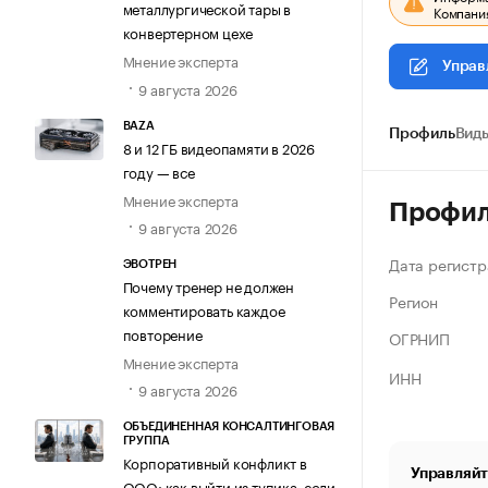
металлургической тары в
Компания
конвертерном цехе
Мнение эксперта
Управ
9 августа 2026
BAZA
Профиль
Виды
8 и 12 ГБ видеопамяти в 2026
году — все
Мнение эксперта
Профи
9 августа 2026
Дата регистр
ЭВОТРЕН
Почему тренер не должен
Регион
комментировать каждое
повторение
ОГРНИП
Мнение эксперта
ИНН
9 августа 2026
ОБЪЕДИНЕННАЯ КОНСАЛТИНГОВАЯ
ГРУППА
Корпоративный конфликт в
Управляйт
ООО: как выйти из тупика, если