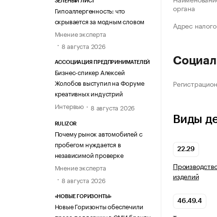
ЗЕЛЁНЫЙ ЛИСТ
органа
Гипоаллергенность: что
скрывается за модным словом
Адрес налого
Мнение эксперта
8 августа 2026
Социал
АССОЦИАЦИЯ ПРЕДПРИНИМАТЕЛЕЙ
Бизнес-спикер Алексей
Жолобов выступил на Форуме
Регистрацио
креативных индустрий
Интервью
8 августа 2026
Виды д
RULIZOR
Почему рынок автомобилей с
пробегом нуждается в
22.29
независимой проверке
Производство
Мнение эксперта
изделий
8 августа 2026
«НОВЫЕ ГОРИЗОНТЫ»
46.49.4
Новые Горизонты обеспечили
пресс-поддержку в СМИ бренду