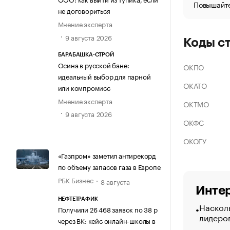
Повышайте
не договориться
Мнение эксперта
9 августа 2026
Коды с
БАРАБАШКА-СТРОЙ
Осина в русской бане:
ОКПО
идеальный выбор для парной
ОКАТО
или компромисс
Мнение эксперта
ОКТМО
9 августа 2026
ОКФС
ОКОГУ
«Газпром» заметил антирекорд
по объему запасов газа в Европе
РБК Бизнес
8 августа
Интер
НЕФТЕТРАФИК
Насколь
Получили 26 468 заявок по 38 р
лидеро
через ВК: кейс онлайн-школы в