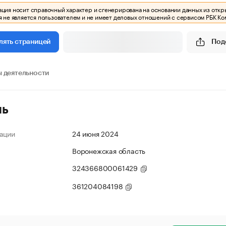
ия носит справочный характер и сгенерирована на основании данных из откр
 не является пользователем и не имеет деловых отношений с сервисом РБК Ко
Под
лять страницей
 деятельности
ль
ации
24 июня 2024
Воронежская область
324366800061429
361204084198