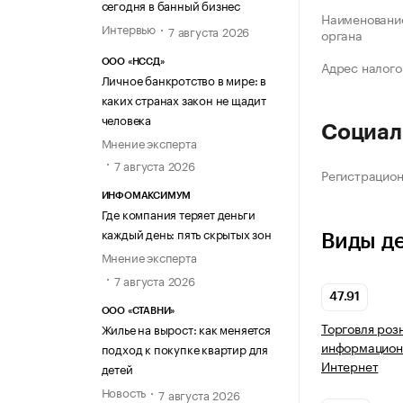
сегодня в банный бизнес
Наименование
Интервью
7 августа 2026
органа
ООО «НССД»
Адрес налого
Личное банкротство в мире: в
каких странах закон не щадит
человека
Социал
Мнение эксперта
7 августа 2026
Регистрацио
ИНФОМАКСИМУМ
Где компания теряет деньги
каждый день: пять скрытых зон
Виды д
Мнение эксперта
7 августа 2026
47.91
ООО «СТАВНИ»
Торговля роз
Жилье на вырост: как меняется
информацион
подход к покупке квартир для
Интернет
детей
Новость
7 августа 2026