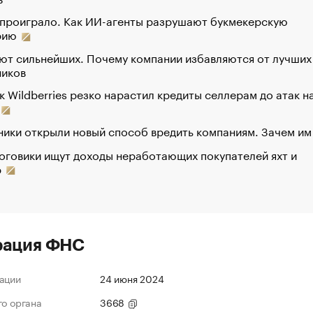
 проиграло. Как ИИ-агенты разрушают букмекерскую
рию
ют сильнейших. Почему компании избавляются от лучших
ников
к Wildberries резко нарастил кредиты селлерам до атак н
ики открыли новый способ вредить компаниям. Зачем им
оговики ищут доходы неработающих покупателей яхт и
р
рация ФНС
ации
24 июня 2024
го органа
3668