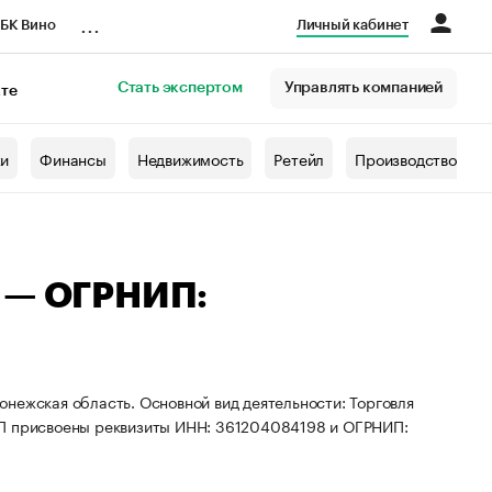
...
БК Вино
Личный кабинет
Стать экспертом
Управлять компанией
кте
азета
жи
Финансы
Недвижимость
Ретейл
Производство
а — ОГРНИП:
нежская область. Основной вид деятельности: Торговля
ИП присвоены реквизиты ИНН: 361204084198 и ОГРНИП: