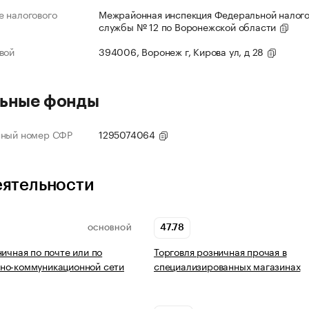
 налогового
Межрайонная инспекция Федеральной налог
службы № 12 по Воронежской области
вой
394006, Воронеж г, Кирова ул, д 28
ьные фонды
нный номер СФР
1295074064
еятельности
47.78
ОСНОВНОЙ
ничная по почте или по
Торговля розничная прочая в
но-коммуникационной сети
специализированных магазинах