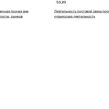
53.20
ничная прочая вне
Деятельность почтовой связи про
алаток, рынков
курьерская деятельность