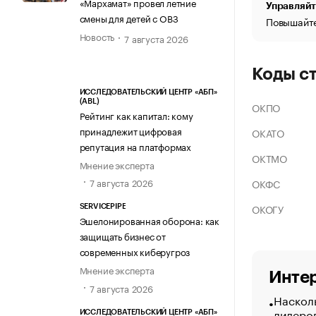
«Мархамат» провел летние
Управляйт
смены для детей с ОВЗ
Повышайте
Новость
7 августа 2026
Коды с
ИССЛЕДОВАТЕЛЬСКИЙ ЦЕНТР «АБП»
(ABL)
ОКПО
Рейтинг как капитал: кому
принадлежит цифровая
ОКАТО
репутация на платформах
ОКТМО
Мнение эксперта
7 августа 2026
ОКФС
ОКОГУ
SERVICEPIPE
Эшелонированная оборона: как
защищать бизнес от
современных киберугроз
Мнение эксперта
Интер
7 августа 2026
Насколь
лидеро
ИССЛЕДОВАТЕЛЬСКИЙ ЦЕНТР «АБП»