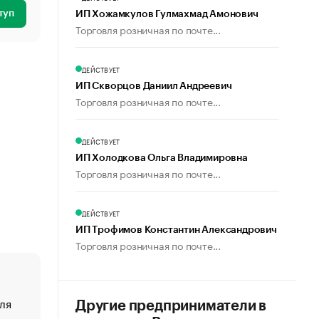
туп
ИП Хожамкулов Гулмахмад Амонович
Торговля розничная по почте...
ДЕЙСТВУЕТ
ИП Скворцов Даниил Андреевич
Торговля розничная по почте...
ДЕЙСТВУЕТ
ИП Холодкова Ольга Владимировна
Торговля розничная по почте...
ДЕЙСТВУЕТ
ИП Трофимов Константин Александрович
Торговля розничная по почте...
ля
«От спорта тело стареет иначе». Как живет глава ко
Другие предприниматели в
создавшей GTA