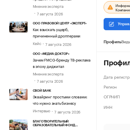
Информац
Мнение эксперта
Компания
7 августа 2026
ООО ПРАВОВОЙ ЦЕНТР «ЭКСПЕРТ»
Управ
Как взыскать ущерб,
причиненный дропперами
Кейс
Профиль
Виды
7 августа 2026
ООО «МЕДИА-ДОКТОР»
Зачем FMCG-бренду ТВ-реклама
Профи
в эпоху диджитал
Мнение эксперта
Дата регистр
7 августа 2026
Регион
СВОЙ БАНК
ОГРНИП
Эквайринг простыми словами:
что нужно знать бизнесу
ИНН
Интервью
7 августа 2026
БЛАГОТВОРИТЕЛЬНЫЙ
ОБРАЗОВАТЕЛЬНЫЙ ФОНД
«МАРХАМАТ»