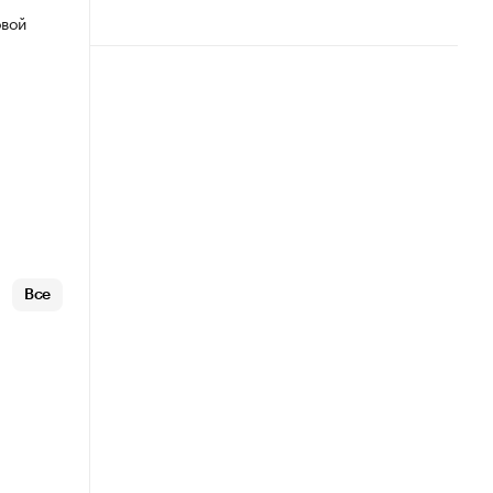
овой
Все