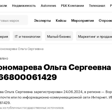
асли
Недвижимость
Autonews
РБК Компании
Телеканал
Р
К Курсы
РБК Life
Тренды
Визионеры
Национальные проекты
Эксперты
Кейсы
Мероприятия
О прое
онный клуб
Исследования
Кредитные рейтинги
Франшизы
Г
терия
IT и технологии
Малый бизнес
Маркетинг и прода
Проверка контрагентов
Политика
Экономика
Бизнес
ономарева Ольга Сергеевна
ы
ВЛЕНО
ономарева Ольга Сергеевн
66800061429
а Ольга Сергеевна зарегистрирован 24.06.2024, в регионе — Воро
 почте или по информационно-коммуникационной сети Интернет. 
61429.
ы из публичных государственных источников.