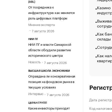
(ABL)
Казино
От посредника к
индуст
инфраструктуре: как меняется
роль цифровых платформ
Выжива
Мнение эксперта
сотруд
7 августа 2026
Как бан
склады
НИИ ПГ
НИИ ПГ и власти Самарской
Сотрудн
области обсудили развитие
Как нал
исторического центра
кварти
Новость
7 августа 2026
ВЫСШАЯ ШКОЛА ЭКОНОМИКИ
Оправдана ли консервативная
позиция на фондовом рынке в
текущих условиях
Регист
Интервью
7 августа 2026
Дата регистр
ЦАРАН ГРУПП
Какие инвесторы приходят
Код налогово