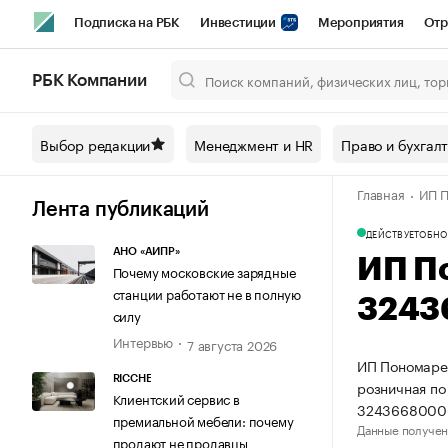
Подписка на РБК
Инвестиции
Мероприятия
Отр
Спорт
Школа управления РБК
РБК Образование
РБ
РБК Компании
Город
Стиль
Крипто
РБК Бизнес-среда
Дискусси
Выбор редакции
Менеджмент и HR
Право и бухгал
Спецпроекты СПб
Конференции СПб
Спецпроекты
Главная
ИП П
Технологии и медиа
Финансы
Рынок наличной валют
Лента публикаций
ДЕЙСТВУЕТ
ОБНО
АНО «АИПР»
ИП П
Почему московские зарядные
станции работают не в полную
3243
силу
Интервью
7 августа 2026
ИП Пономарев
RICCHE
розничная по
Клиентский сервис в
3243668000
премиальной мебели: почему
Данные получен
продают не продавцы