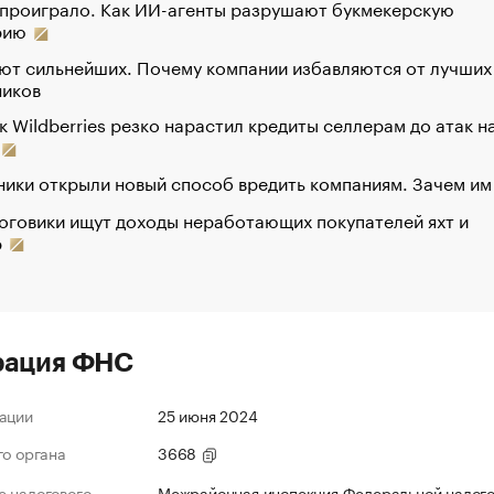
 проиграло. Как ИИ-агенты разрушают букмекерскую
рию
ют сильнейших. Почему компании избавляются от лучших
ников
к Wildberries резко нарастил кредиты селлерам до атак н
ики открыли новый способ вредить компаниям. Зачем им
оговики ищут доходы неработающих покупателей яхт и
р
рация ФНС
ации
25 июня 2024
го органа
3668
 налогового
Межрайонная инспекция Федеральной налог