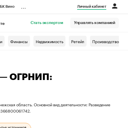
...
БК Вино
Личный кабинет
Стать экспертом
Управлять компанией
кте
азета
жи
Финансы
Недвижимость
Ретейл
Производство
 — ОГРНИП:
ежская область. Основной вид деятельности: Разведение
4366800061742.
ытых источников.