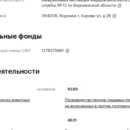
службы № 12 по Воронежской области
вой
394006, Воронеж г, Кирова ул, д 28
ьные фонды
нный номер СФР
1278575681
еятельности
10.89
ОСНОВНОЙ
рочих животных
Производство прочих пищевых пр
не включенных в другие группиро
46.11