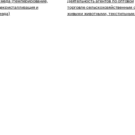
меда (темперирование,
Деятельность агентов по оптовой
декристаллизация и
торговле сельскохозяйственным 
меда)
живыми животными, текстильны