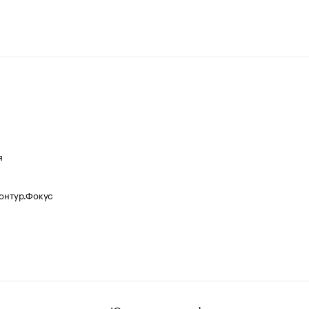
я
Контур.Фокус