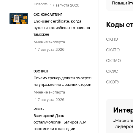
Повышайте
Новость
7 августа 2026
СКС КОНСАЛТИНГ
End-user certificate: когда
Коды с
нужен и как избежать отказа на
таможне
ОКПО
Мнение эксперта
7 августа 2026
ОКАТО
ОКТМО
ОКФС
ЭВОТРЕН
Почему тренер должен смотреть
ОКОГУ
на упражнение с разных сторон
Мнение эксперта
7 августа 2026
Интер
«МОК»
Всемирный День
Насколь
офтальмологии: Багиров А.М
лидеро
напомнили о наследии