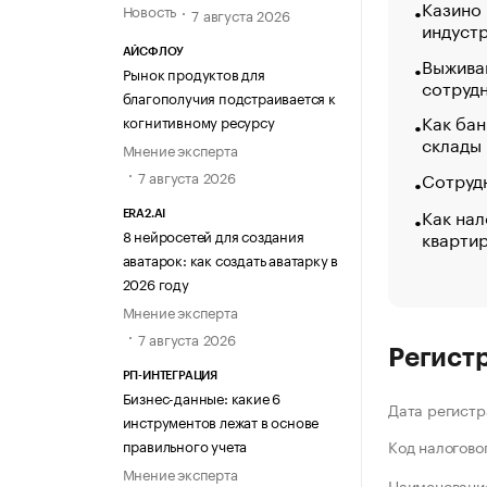
Казино
Новость
7 августа 2026
индуст
АЙСФЛОУ
Выжива
Рынок продуктов для
сотруд
благополучия подстраивается к
Как бан
когнитивному ресурсу
склады
Мнение эксперта
Сотрудн
7 августа 2026
Как нал
ERA2.AI
кварти
8 нейросетей для создания
аватарок: как создать аватарку в
2026 году
Мнение эксперта
7 августа 2026
Регист
РП-ИНТЕГРАЦИЯ
Бизнес-данные: какие 6
Дата регистр
инструментов лежат в основе
правильного учета
Код налогово
Мнение эксперта
Наименование