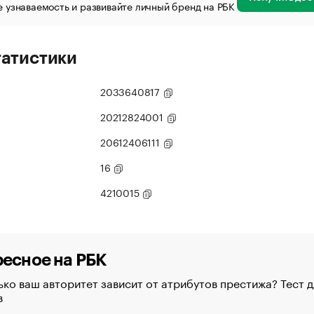
 узнаваемость и развивайте личный бренд на РБК
татистики
2033640817
20212824001
20612406111
16
4210015
есное на РБК
ко ваш авторитет зависит от атрибутов престижа? Тест д
в