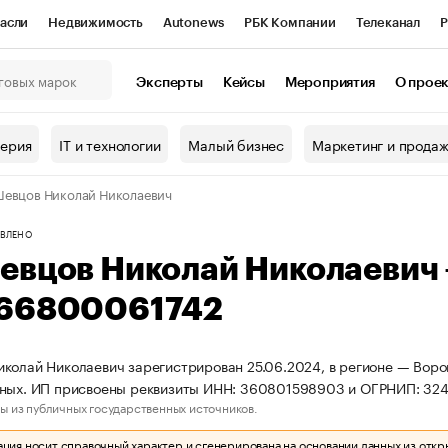
асли
Недвижимость
Autonews
РБК Компании
Телеканал
Р
К Курсы
РБК Life
Тренды
Визионеры
Национальные проекты
Эксперты
Кейсы
Мероприятия
О прое
онный клуб
Исследования
Кредитные рейтинги
Франшизы
Г
терия
IT и технологии
Малый бизнес
Маркетинг и прода
Проверка контрагентов
Политика
Экономика
Бизнес
евцов Николай Николаевич
ы
ВЛЕНО
евцов Николай Николаевич
66800061742
колай Николаевич зарегистрирован 25.06.2024, в регионе — Ворон
тных. ИП присвоены реквизиты ИНН: 360801598903 и ОГРНИП: 32
ы из публичных государственных источников.
ия носит справочный характер и сгенерирована на основании данных из откр