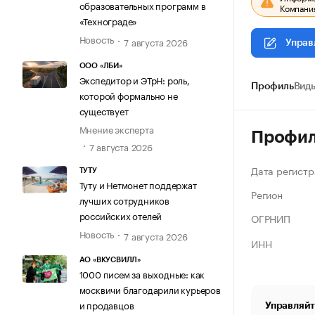
образовательных программ в
Компания
«Технограде»
Новость
7 августа 2026
Управ
ООО «ЛБИ»
Экспедитор и ЭТрН: роль,
Профиль
Виды
которой формально не
существует
Мнение эксперта
Профи
7 августа 2026
Дата регистр
ТУТУ
Туту и Нетмонет поддержат
Регион
лучших сотрудников
российских отелей
ОГРНИП
Новость
7 августа 2026
ИНН
АО «ВКУСВИЛЛ»
1000 писем за выходные: как
москвичи благодарили курьеров
и продавцов
Управляйт