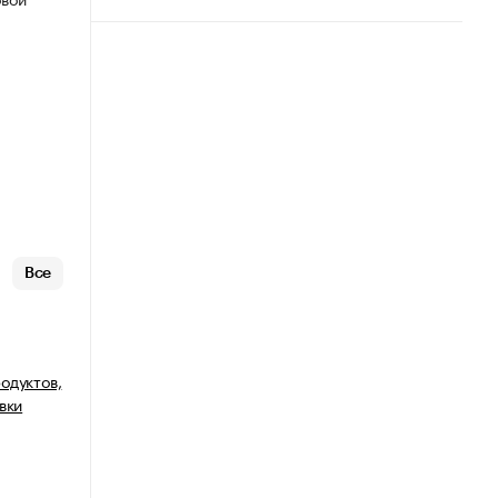
Все
одуктов,
вки