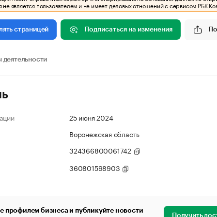
 не является пользователем и не имеет деловых отношений с сервисом РБК Ко
Подписаться на изменения
По
лять страницей
 деятельности
ль
ации
25 июня 2024
Воронежская область
324366800061742
360801598903
е профилем бизнеса и публикуйте новости
Получить дос