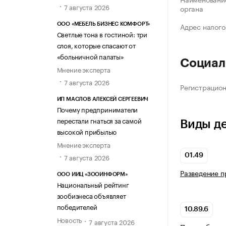
7 августа 2026
органа
Адрес налого
ООО «МЕБЕЛЬ БИЗНЕС КОМФОРТ»
Светлые тона в гостиной: три
слоя, которые спасают от
«больничной палаты»
Социал
Мнение эксперта
7 августа 2026
Регистрацио
ИП МАСЛОВ АЛЕКСЕЙ СЕРГЕЕВИЧ
Почему предприниматели
перестали гнаться за самой
Виды д
высокой прибылью
Мнение эксперта
01.49
7 августа 2026
Разведение п
ООО ИИЦ «ЗООИНФОРМ»
Национальный рейтинг
зообизнеса объявляет
победителей
10.89.6
Новость
7 августа 2026