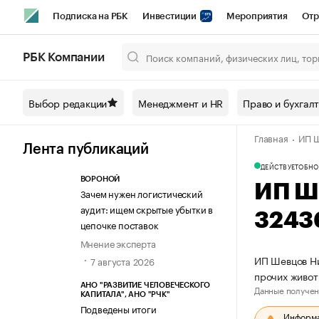
Подписка на РБК
Инвестиции
Мероприятия
Отр
Спорт
Школа управления РБК
РБК Образование
РБ
РБК Компании
Город
Стиль
Крипто
РБК Бизнес-среда
Дискусси
Выбор редакции
Менеджмент и HR
Право и бухгал
Спецпроекты СПб
Конференции СПб
Спецпроекты
Главная
ИП Ш
Технологии и медиа
Финансы
Рынок наличной валют
Лента публикаций
ДЕЙСТВУЕТ
ОБНО
ВОРОНОЙ
ИП Ш
Зачем нужен логистический
аудит: ищем скрытые убытки в
3243
цепочке поставок
Мнение эксперта
ИП Шевцов Ни
7 августа 2026
прочих живо
АНО "РАЗВИТИЕ ЧЕЛОВЕЧЕСКОГО
Данные получен
КАПИТАЛА", АНО "РЧК"
Подведены итоги
Информац