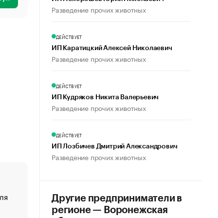
Разведение прочих животных
ДЕЙСТВУЕТ
ИП Каратицкий Алексей Николаевич
Разведение прочих животных
ДЕЙСТВУЕТ
ИП Кудряков Никита Валерьевич
Разведение прочих животных
ДЕЙСТВУЕТ
ИП Лозбичев Дмитрий Александрович
Разведение прочих животных
ля
«От спорта тело стареет иначе». Как живет глава ко
Другие предприниматели в
создавшей GTA
регионе — Воронежская