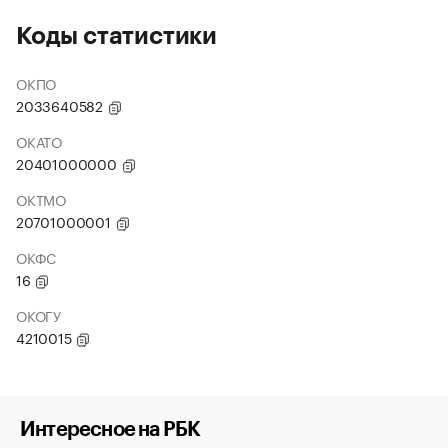
Коды статистики
ОКПО
2033640582
ОКАТО
20401000000
ОКТМО
20701000001
ОКФС
16
ОКОГУ
4210015
Интересное на РБК