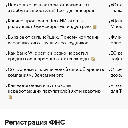
Насколько ваш авторитет зависит от
«От спо
атрибутов престижа? Тест для лидеров
глава к
Казино проиграло. Как ИИ-агенты
«Деньги
разрушают букмекерскую индустрию
Маск в 
Выживают сильнейших. Почему компании
Функции
избавляются от лучших сотрудников
основ э
Как банк Wildberries резко нарастил
ЕС раз
кредиты селлерам до атак на склады
нефти —
Сотрудники открыли новый способ вредить
Стресс 
компаниям. Зачем им это
доходов
Как налоговики ищут доходы
Что обв
неработающих покупателей яхт и квартир
для Tel
Регистрация ФНС