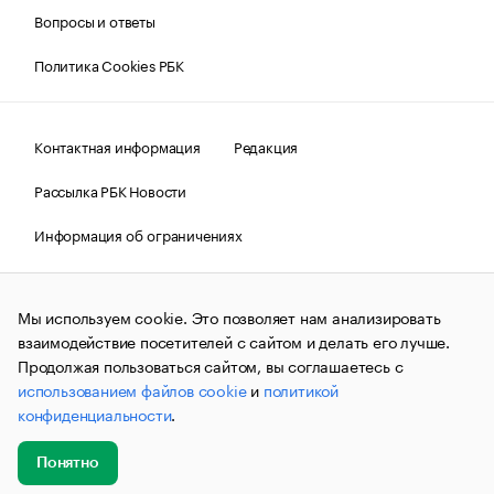
Вопросы и ответы
Политика Cookies РБК
Контактная информация
Редакция
Рассылка РБК Новости
Информация об ограничениях
Правовая информация
О соблюдении авторских прав
Мы используем cookie. Это позволяет нам анализировать
© АО «РОСБИЗНЕСКОНСАЛТИНГ»,
1995–2026.
Сообщения
и материалы информационного агентства «РБК»
взаимодействие посетителей с сайтом и делать его лучше.
(зарегистрировано Федеральной службой по надзору в сфере
Продолжая пользоваться сайтом, вы соглашаетесь с
связи, информационных технологий и массовых
использованием файлов cookie
и
политикой
коммуникаций (Роскомнадзор) 09.12.2015 за номером ИА
№ФС77-63848) сопровождаются пометкой «РБК». Отдельные
конфиденциальности
.
публикации могут содержать информацию,
не предназначенную для пользователей
до 18 лет.
companycardsfeedback@rbc.ru
Понятно
Добавить