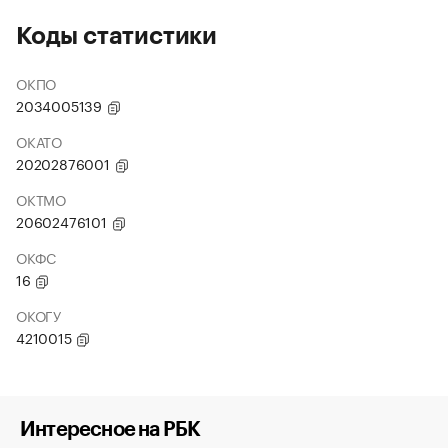
Коды статистики
ОКПО
2034005139
ОКАТО
20202876001
ОКТМО
20602476101
ОКФС
16
ОКОГУ
4210015
Интересное на РБК