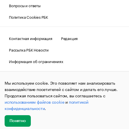
Вопросы и ответы
Политика Cookies РБК
Контактная информация
Редакция
Рассылка РБК Новости
Информация об ограничениях
Правовая информация
О соблюдении авторских прав
Мы используем cookie. Это позволяет нам анализировать
© АО «РОСБИЗНЕСКОНСАЛТИНГ»,
1995–2026.
Сообщения
и материалы информационного агентства «РБК»
взаимодействие посетителей с сайтом и делать его лучше.
(зарегистрировано Федеральной службой по надзору в сфере
Продолжая пользоваться сайтом, вы соглашаетесь с
связи, информационных технологий и массовых
использованием файлов cookie
и
политикой
коммуникаций (Роскомнадзор) 09.12.2015 за номером ИА
№ФС77-63848) сопровождаются пометкой «РБК». Отдельные
конфиденциальности
.
публикации могут содержать информацию,
не предназначенную для пользователей
до 18 лет.
companycardsfeedback@rbc.ru
Понятно
Добавить