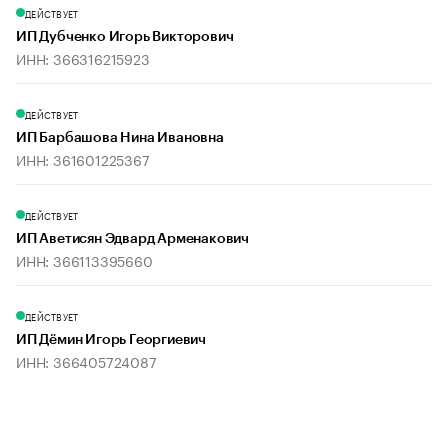
ДЕЙСТВУЕТ
ИП Дубченко Игорь Викторович
ИНН: 366316215923
ДЕЙСТВУЕТ
ИП Барбашова Нина Ивановна
ИНН: 361601225367
ДЕЙСТВУЕТ
ИП Аветисян Эдвард Арменакович
ИНН: 366113395660
ДЕЙСТВУЕТ
ИП Дёмин Игорь Георгиевич
ИНН: 366405724087