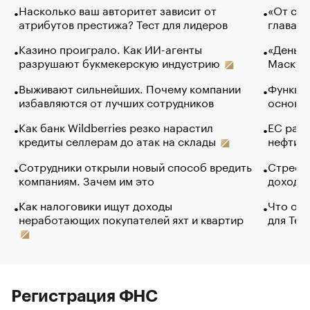
Насколько ваш авторитет зависит от
«От спо
атрибутов престижа? Тест для лидеров
глава к
Казино проиграло. Как ИИ-агенты
«Деньги
разрушают букмекерскую индустрию
Маск в 
Выживают сильнейших. Почему компании
Функции
избавляются от лучших сотрудников
основ э
Как банк Wildberries резко нарастил
ЕС раз
кредиты селлерам до атак на склады
нефти —
Сотрудники открыли новый способ вредить
Стресс 
компаниям. Зачем им это
доходов
Как налоговики ищут доходы
Что обв
неработающих покупателей яхт и квартир
для Tel
Регистрация ФНС