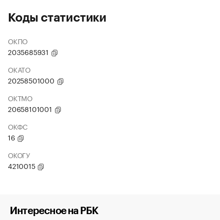
Коды статистики
ОКПО
2035685931
ОКАТО
20258501000
ОКТМО
20658101001
ОКФС
16
ОКОГУ
4210015
Интересное на РБК