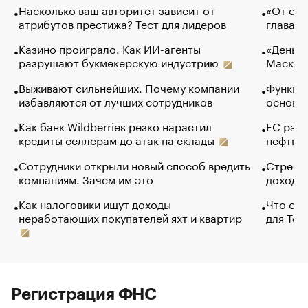
Насколько ваш авторитет зависит от
«От спо
атрибутов престижа? Тест для лидеров
глава к
Казино проиграло. Как ИИ-агенты
«Деньги
разрушают букмекерскую индустрию
Маск в 
Выживают сильнейших. Почему компании
Функции
избавляются от лучших сотрудников
основ э
Как банк Wildberries резко нарастил
ЕС раз
кредиты селлерам до атак на склады
нефти —
Сотрудники открыли новый способ вредить
Стресс 
компаниям. Зачем им это
доходов
Как налоговики ищут доходы
Что обв
неработающих покупателей яхт и квартир
для Tel
Регистрация ФНС