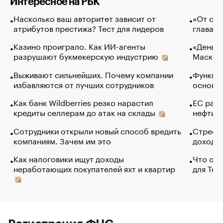
Интересное на РБК
Насколько ваш авторитет зависит от
«От спо
атрибутов престижа? Тест для лидеров
глава к
Казино проиграло. Как ИИ-агенты
«Деньги
разрушают букмекерскую индустрию
Маск в 
Выживают сильнейших. Почему компании
Функции
избавляются от лучших сотрудников
основ э
Как банк Wildberries резко нарастил
ЕС раз
кредиты селлерам до атак на склады
нефти —
Сотрудники открыли новый способ вредить
Стресс 
компаниям. Зачем им это
доходов
Как налоговики ищут доходы
Что обв
неработающих покупателей яхт и квартир
для Tel