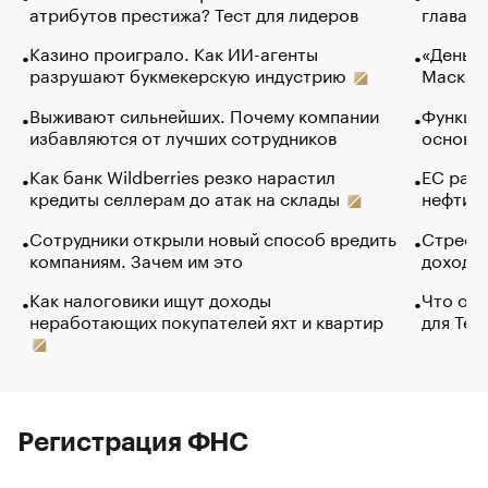
атрибутов престижа? Тест для лидеров
глава к
Казино проиграло. Как ИИ-агенты
«Деньги
разрушают букмекерскую индустрию
Маск в 
Выживают сильнейших. Почему компании
Функции
избавляются от лучших сотрудников
основ э
Как банк Wildberries резко нарастил
ЕС раз
кредиты селлерам до атак на склады
нефти —
Сотрудники открыли новый способ вредить
Стресс 
компаниям. Зачем им это
доходов
Как налоговики ищут доходы
Что обв
неработающих покупателей яхт и квартир
для Tel
Регистрация ФНС