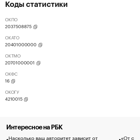
Коды статистики
ОКПО
2037508875
ОКАТО
20401000000
ОКТМО
20701000001
ОКФС
16
ОКОГУ
4210015
Интересное на РБК
Насколько ваш авторитет зависит от
«От спо