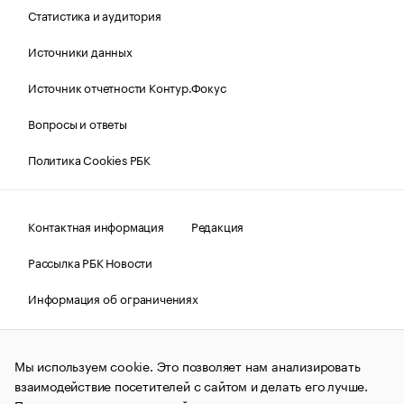
Статистика и аудитория
Источники данных
Источник отчетности Контур.Фокус
Вопросы и ответы
Политика Cookies РБК
Контактная информация
Редакция
Рассылка РБК Новости
Информация об ограничениях
Правовая информация
О соблюдении авторских прав
Мы используем cookie. Это позволяет нам анализировать
© АО «РОСБИЗНЕСКОНСАЛТИНГ»,
1995–2026.
Сообщения
и материалы информационного агентства «РБК»
взаимодействие посетителей с сайтом и делать его лучше.
(зарегистрировано Федеральной службой по надзору в сфере