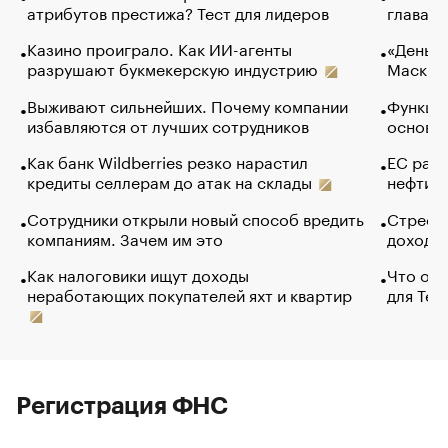
атрибутов престижа? Тест для лидеров
глава к
Казино проиграло. Как ИИ-агенты
«Деньги
разрушают букмекерскую индустрию
Маск в 
Выживают сильнейших. Почему компании
Функции
избавляются от лучших сотрудников
основ э
Как банк Wildberries резко нарастил
ЕС раз
кредиты селлерам до атак на склады
нефти —
Сотрудники открыли новый способ вредить
Стресс 
компаниям. Зачем им это
доходов
Как налоговики ищут доходы
Что обв
неработающих покупателей яхт и квартир
для Tel
Регистрация ФНС