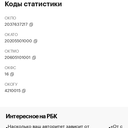
Коды статистики
ОКПО
2037637217
ОКАТО
20205501000
ОКТМО
20605101001
ОКФС
16
ОКОГУ
4210015
Интересное на РБК
Насколько ваш авторитет зависит от
«От спо