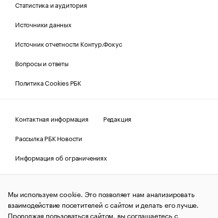
Статистика и аудитория
Источники данных
Источник отчетности Контур.Фокус
Вопросы и ответы
Политика Cookies РБК
Контактная информация
Редакция
Рассылка РБК Новости
Информация об ограничениях
Правовая информация
О соблюдении авторских прав
Мы используем cookie. Это позволяет нам анализировать
© АО «РОСБИЗНЕСКОНСАЛТИНГ»,
1995–2026.
Сообщения
и материалы информационного агентства «РБК»
взаимодействие посетителей с сайтом и делать его лучше.
(зарегистрировано Федеральной службой по надзору в сфере
Продолжая пользоваться сайтом, вы соглашаетесь с