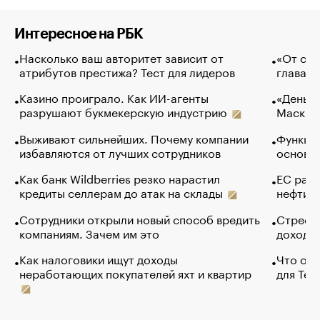
Интересное на РБК
Насколько ваш авторитет зависит от
«От спо
атрибутов престижа? Тест для лидеров
глава к
Казино проиграло. Как ИИ-агенты
«Деньги
разрушают букмекерскую индустрию
Маск в 
Выживают сильнейших. Почему компании
Функции
избавляются от лучших сотрудников
основ э
Как банк Wildberries резко нарастил
ЕС раз
кредиты селлерам до атак на склады
нефти —
Сотрудники открыли новый способ вредить
Стресс 
компаниям. Зачем им это
доходов
Как налоговики ищут доходы
Что обв
неработающих покупателей яхт и квартир
для Tel