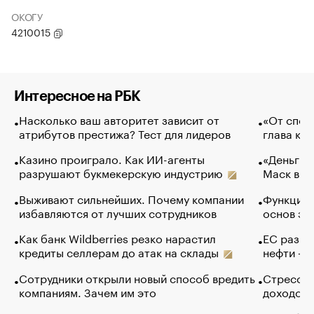
ОКОГУ
4210015
Интересное на РБК
Насколько ваш авторитет зависит от
«От спор
атрибутов престижа? Тест для лидеров
глава ко
Казино проиграло. Как ИИ-агенты
«Деньги б
разрушают букмекерскую индустрию
Маск в и
Выживают сильнейших. Почему компании
Функции 
избавляются от лучших сотрудников
основ эф
Как банк Wildberries резко нарастил
ЕС разре
кредиты селлерам до атак на склады
нефти — 
Сотрудники открыли новый способ вредить
Стресс о
компаниям. Зачем им это
доходов 