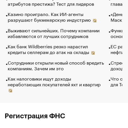
атрибутов престижа? Тест для лидеров
глава к
Казино проиграло. Как ИИ-агенты
«Деньги
разрушают букмекерскую индустрию
Маск в 
Выживают сильнейших. Почему компании
Функции
избавляются от лучших сотрудников
основ э
Как банк Wildberries резко нарастил
ЕС раз
кредиты селлерам до атак на склады
нефти —
Сотрудники открыли новый способ вредить
Стресс 
компаниям. Зачем им это
доходов
Как налоговики ищут доходы
Что обв
неработающих покупателей яхт и квартир
для Tel
Регистрация ФНС