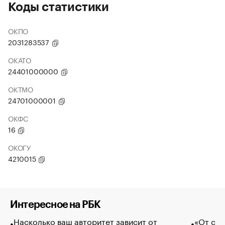
Коды статистики
ОКПО
2031283537
ОКАТО
24401000000
ОКТМО
24701000001
ОКФС
16
ОКОГУ
4210015
Интересное на РБК
Насколько ваш авторитет зависит от
«От спо