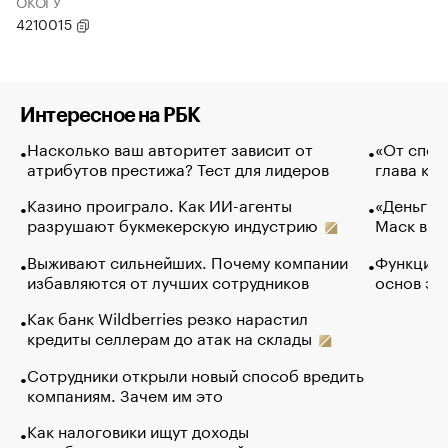
ОКОГУ
4210015
Интересное на РБК
Насколько ваш авторитет зависит от
«От спор
атрибутов престижа? Тест для лидеров
глава ко
Казино проиграло. Как ИИ-агенты
«Деньги б
разрушают букмекерскую индустрию
Маск в и
Выживают сильнейших. Почему компании
Функции 
избавляются от лучших сотрудников
основ эф
Как банк Wildberries резко нарастил
кредиты селлерам до атак на склады
Сотрудники открыли новый способ вредить
компаниям. Зачем им это
Как налоговики ищут доходы