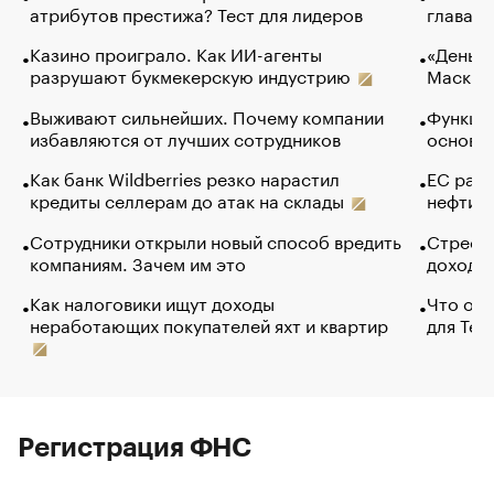
атрибутов престижа? Тест для лидеров
глава к
Казино проиграло. Как ИИ-агенты
«Деньги
разрушают букмекерскую индустрию
Маск в 
Выживают сильнейших. Почему компании
Функции
избавляются от лучших сотрудников
основ э
Как банк Wildberries резко нарастил
ЕС раз
кредиты селлерам до атак на склады
нефти —
Сотрудники открыли новый способ вредить
Стресс 
компаниям. Зачем им это
доходов
Как налоговики ищут доходы
Что обв
неработающих покупателей яхт и квартир
для Tel
Регистрация ФНС