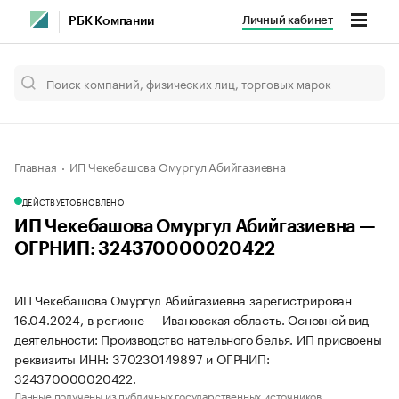
Личный кабинет
РБК Компании
Главная
ИП Чекебашова Омургул Абийгазиевна
ДЕЙСТВУЕТ
ОБНОВЛЕНО
ИП Чекебашова Омургул Абийгазиевна —
ОГРНИП: 324370000020422
ИП Чекебашова Омургул Абийгазиевна зарегистрирован
16.04.2024, в регионе — Ивановская область. Основной вид
деятельности: Производство нательного белья. ИП присвоены
реквизиты ИНН: 370230149897 и ОГРНИП:
324370000020422.
Данные получены из публичных государственных источников.