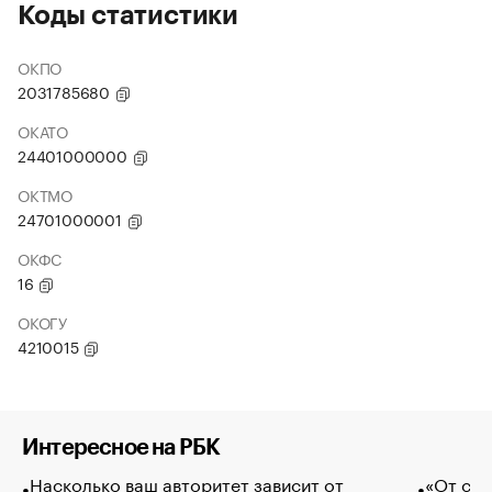
Коды статистики
ОКПО
2031785680
ОКАТО
24401000000
ОКТМО
24701000001
ОКФС
16
ОКОГУ
4210015
Интересное на РБК
Насколько ваш авторитет зависит от
«От спо