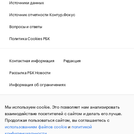
Источники данных
Источник отчетности Контур.Фокус
Вопросы и ответы
Политика Cookies РБК
Контактная информация
Редакция
Рассылка РБК Новости
Информация об ограничениях
Правовая информация
О соблюдении авторских прав
Мы используем cookie. Это позволяет нам анализировать
© АО «РОСБИЗНЕСКОНСАЛТИНГ»,
1995–2026.
Сообщения
и материалы информационного агентства «РБК»
взаимодействие посетителей с сайтом и делать его лучше.
(зарегистрировано Федеральной службой по надзору в сфере
Продолжая пользоваться сайтом, вы соглашаетесь с
связи, информационных технологий и массовых
использованием файлов cookie
и
политикой
коммуникаций (Роскомнадзор) 09.12.2015 за номером ИА
№ФС77-63848) сопровождаются пометкой «РБК». Отдельные
конфиденциальности
.