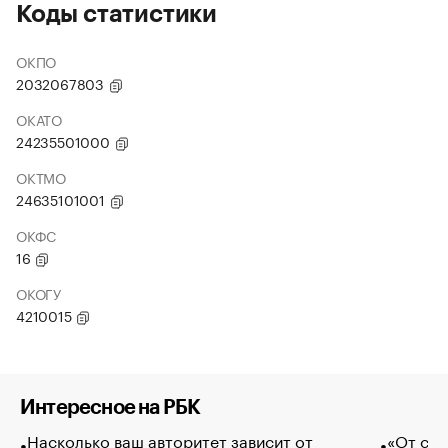
Коды статистики
ОКПО
2032067803
ОКАТО
24235501000
ОКТМО
24635101001
ОКФС
16
ОКОГУ
4210015
Интересное на РБК
Насколько ваш авторитет зависит от
«От спо