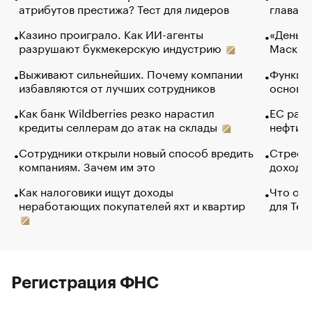
атрибутов престижа? Тест для лидеров
глава к
Казино проиграло. Как ИИ-агенты
«Деньги
разрушают букмекерскую индустрию
Маск в 
Выживают сильнейших. Почему компании
Функции
избавляются от лучших сотрудников
основ э
Как банк Wildberries резко нарастил
ЕС раз
кредиты селлерам до атак на склады
нефти —
Сотрудники открыли новый способ вредить
Стресс 
компаниям. Зачем им это
доходов
Как налоговики ищут доходы
Что обв
неработающих покупателей яхт и квартир
для Tel
Регистрация ФНС