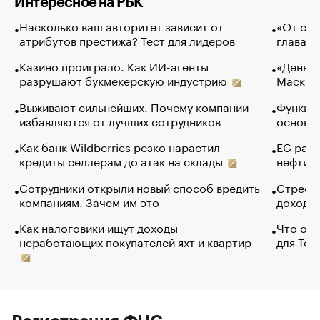
Интересное на РБК
Насколько ваш авторитет зависит от
«От спо
атрибутов престижа? Тест для лидеров
глава к
Казино проиграло. Как ИИ-агенты
«Деньги
разрушают букмекерскую индустрию
Маск в 
Выживают сильнейших. Почему компании
Функции
избавляются от лучших сотрудников
основ э
Как банк Wildberries резко нарастил
ЕС раз
кредиты селлерам до атак на склады
нефти —
Сотрудники открыли новый способ вредить
Стресс 
компаниям. Зачем им это
доходов
Как налоговики ищут доходы
Что обв
неработающих покупателей яхт и квартир
для Tel