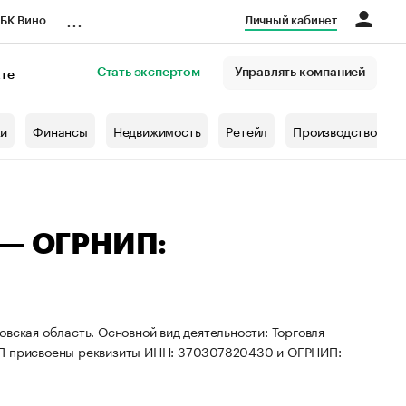
...
БК Вино
Личный кабинет
Стать экспертом
Управлять компанией
кте
азета
жи
Финансы
Недвижимость
Ретейл
Производство
 — ОГРНИП:
вская область. Основной вид деятельности: Торговля
 ИП присвоены реквизиты ИНН: 370307820430 и ОГРНИП: