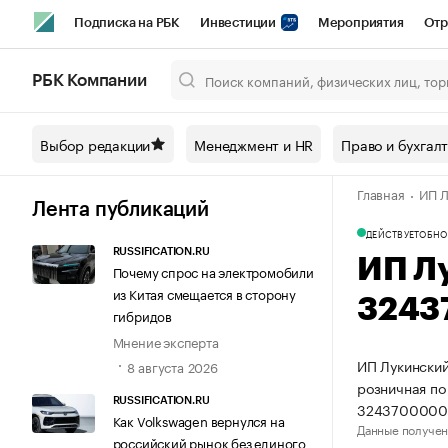
Подписка на РБК
Инвестиции
Мероприятия
Отр
Спорт
Школа управления РБК
РБК Образование
РБ
РБК Компании
Город
Стиль
Крипто
РБК Бизнес-среда
Дискусси
Выбор редакции
Менеджмент и HR
Право и бухгал
Спецпроекты СПб
Конференции СПб
Спецпроекты
Главная
ИП Л
Технологии и медиа
Финансы
Рынок наличной валют
Лента публикаций
ДЕЙСТВУЕТ
ОБНО
RUSSIFICATION.RU
ИП Л
Почему спрос на электромобили
из Китая смещается в сторону
3243
гибридов
Мнение эксперта
ИП Лукинский
8 августа 2026
розничная по
RUSSIFICATION.RU
3243700000
Как Volkswagen вернулся на
Данные получен
российский рынок без единого