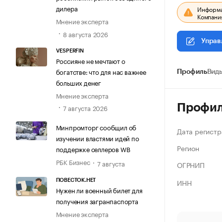
дилера
Информац
Компания
Мнение эксперта
8 августа 2026
Управ
VESPERFIN
Россияне не мечтают о
богатстве: что для нас важнее
Профиль
Виды
больших денег
Мнение эксперта
Профи
7 августа 2026
Минпромторг сообщил об
Дата регистр
изучении властями идей по
Регион
поддержке селлеров WB
РБК Бизнес
7 августа
ОГРНИП
ИНН
ПОВЕСТОК.НЕТ
Нужен ли военный билет для
получения загранпаспорта
Мнение эксперта