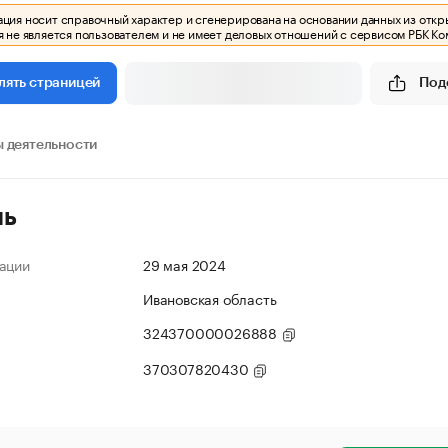
ия носит справочный характер и сгенерирована на основании данных из откр
 не является пользователем и не имеет деловых отношений с сервисом РБК Ко
Под
лять страницей
 деятельности
ль
ации
29 мая 2024
Ивановская область
324370000026888
370307820430