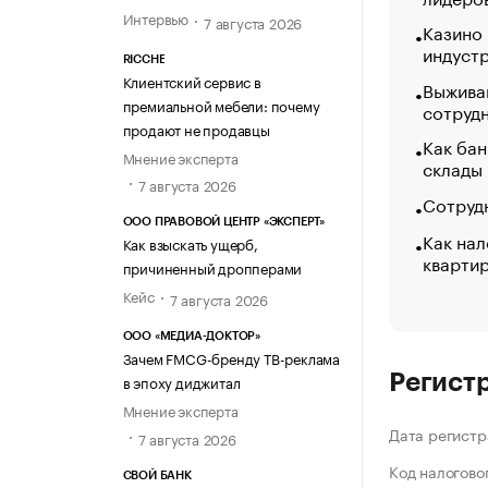
Интервью
7 августа 2026
Казино
индуст
RICCHE
Клиентский сервис в
Выжива
премиальной мебели: почему
сотруд
продают не продавцы
Как бан
Мнение эксперта
склады
7 августа 2026
Сотрудн
ООО ПРАВОВОЙ ЦЕНТР «ЭКСПЕРТ»
Как нал
Как взыскать ущерб,
кварти
причиненный дропперами
Кейс
7 августа 2026
ООО «МЕДИА-ДОКТОР»
Зачем FMCG-бренду ТВ-реклама
Регист
в эпоху диджитал
Мнение эксперта
Дата регистр
7 августа 2026
Код налогово
СВОЙ БАНК