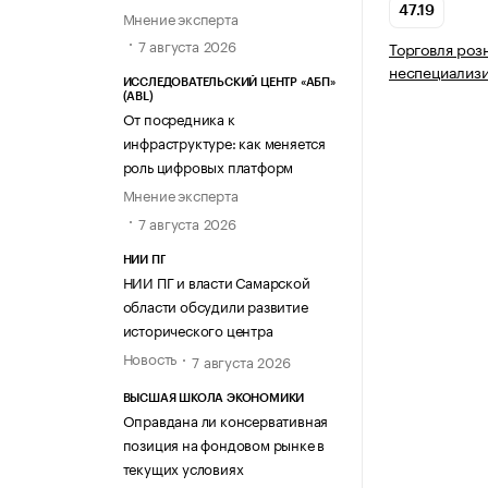
47.19
Мнение эксперта
7 августа 2026
Торговля роз
неспециализ
ИССЛЕДОВАТЕЛЬСКИЙ ЦЕНТР «АБП»
(ABL)
От посредника к
инфраструктуре: как меняется
роль цифровых платформ
Мнение эксперта
7 августа 2026
НИИ ПГ
НИИ ПГ и власти Самарской
области обсудили развитие
исторического центра
Новость
7 августа 2026
ВЫСШАЯ ШКОЛА ЭКОНОМИКИ
Оправдана ли консервативная
позиция на фондовом рынке в
текущих условиях