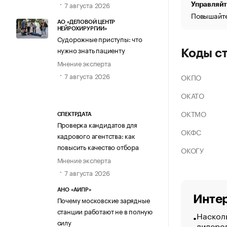
7 августа 2026
Управляйт
Повышайте
АО «ДЕЛОВОЙ ЦЕНТР
НЕЙРОХИРУРГИИ»
Судорожные приступы: что
нужно знать пациенту
Коды с
Мнение эксперта
7 августа 2026
ОКПО
ОКАТО
ОКТМО
СПЕКТРДАТА
Проверка кандидатов для
ОКФС
кадрового агентства: как
повысить качество отбора
ОКОГУ
Мнение эксперта
7 августа 2026
АНО «АИПР»
Интер
Почему московские зарядные
станции работают не в полную
Насколь
силу
лидеро