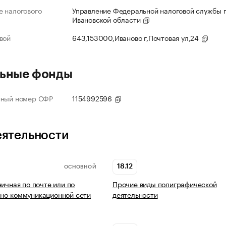
 налогового
Управление Федеральной налоговой службы 
Ивановской области
вой
643,153000,Иваново г,Почтовая ул,24
ьные фонды
нный номер СФР
1154992596
еятельности
18.12
ОСНОВНОЙ
ничная по почте или по
Прочие виды полиграфической
но-коммуникационной сети
деятельности