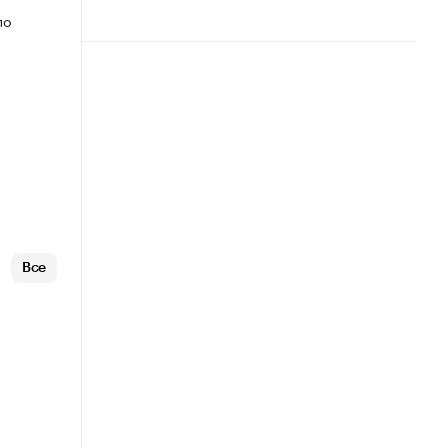
по
Все