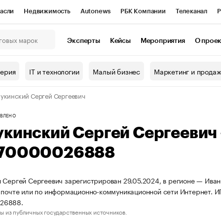
асли
Недвижимость
Autonews
РБК Компании
Телеканал
Р
К Курсы
РБК Life
Тренды
Визионеры
Национальные проекты
Эксперты
Кейсы
Мероприятия
О прое
онный клуб
Исследования
Кредитные рейтинги
Франшизы
Г
терия
IT и технологии
Малый бизнес
Маркетинг и прода
Проверка контрагентов
Политика
Экономика
Бизнес
укинский Сергей Сергеевич
ы
ВЛЕНО
укинский Сергей Сергеевич
70000026888
 Сергей Сергеевич зарегистрирован 29.05.2024, в регионе — Ивано
 почте или по информационно-коммуникационной сети Интернет.
26888.
ы из публичных государственных источников.