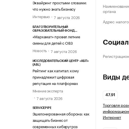
Эквайринг простыми словами:
Наименование
что нужно знать бизнесу
органа
Интервью
7 августа 2026
Адрес налого
БЛАГОТВОРИТЕЛЬНЫЙ
ОБРАЗОВАТЕЛЬНЫЙ ФОНД
«МАРХАМАТ»
«Мархамат» провел летние
Социал
смены для детей с ОВЗ
Новость
7 августа 2026
Регистрацио
ИССЛЕДОВАТЕЛЬСКИЙ ЦЕНТР «АБП»
(ABL)
Рейтинг как капитал: кому
Виды д
принадлежит цифровая
репутация на платформах
Мнение эксперта
47.91
7 августа 2026
Торговля роз
SERVICEPIPE
информацион
Эшелонированная оборона: как
Интернет
защищать бизнес от
современных киберугроз