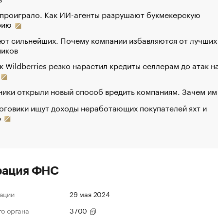
 проиграло. Как ИИ-агенты разрушают букмекерскую
рию
ют сильнейших. Почему компании избавляются от лучших
ников
к Wildberries резко нарастил кредиты селлерам до атак н
ики открыли новый способ вредить компаниям. Зачем им
оговики ищут доходы неработающих покупателей яхт и
р
рация ФНС
ации
29 мая 2024
го органа
3700