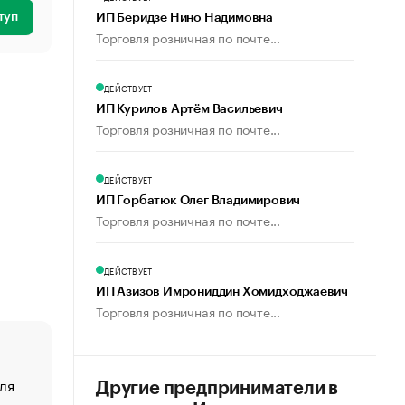
туп
ИП Беридзе Нино Надимовна
Торговля розничная по почте...
ДЕЙСТВУЕТ
ИП Курилов Артём Васильевич
Торговля розничная по почте...
ДЕЙСТВУЕТ
ИП Горбатюк Олег Владимирович
Торговля розничная по почте...
ДЕЙСТВУЕТ
ИП Азизов Имрониддин Хомидходжаевич
Торговля розничная по почте...
ля
«От спорта тело стареет иначе». Как живет глава ко
Другие предприниматели в
создавшей GTA