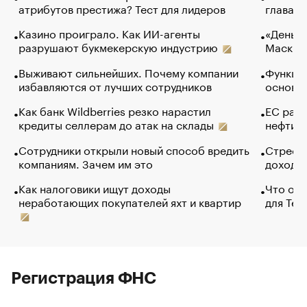
атрибутов престижа? Тест для лидеров
глава к
Казино проиграло. Как ИИ-агенты
«Деньги
разрушают букмекерскую индустрию
Маск в 
Выживают сильнейших. Почему компании
Функции
избавляются от лучших сотрудников
основ э
Как банк Wildberries резко нарастил
ЕС раз
кредиты селлерам до атак на склады
нефти —
Сотрудники открыли новый способ вредить
Стресс 
компаниям. Зачем им это
доходов
Как налоговики ищут доходы
Что обв
неработающих покупателей яхт и квартир
для Tel
Регистрация ФНС