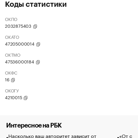
Коды статистики
ОКПО
2032875403
ОКАТО
47205000014
ОКТМО
47536000184
ОКФС
16
ОКОГУ
4210015
Интересное на РБК
Насколько ваш авторитет зависит от
«От спо