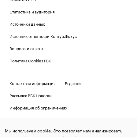
Статистика и аудитория
Источники данных
Источник отчетности Контур.Фокус
Вопросы и ответы
Политика Cookies РБК
Контактная информация
Редакция
Рассылка РБК Новости
Информация об ограничениях
Правовая информация
О соблюдении авторских прав
Мы используем cookie. Это позволяет нам анализировать
© АО «РОСБИЗНЕСКОНСАЛТИНГ»,
1995–2026.
Сообщения
и материалы информационного агентства «РБК»