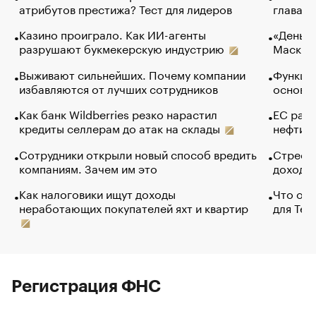
атрибутов престижа? Тест для лидеров
глава к
Казино проиграло. Как ИИ-агенты
«Деньги
разрушают букмекерскую индустрию
Маск в 
Выживают сильнейших. Почему компании
Функции
избавляются от лучших сотрудников
основ э
Как банк Wildberries резко нарастил
ЕС раз
кредиты селлерам до атак на склады
нефти —
Сотрудники открыли новый способ вредить
Стресс 
компаниям. Зачем им это
доходов
Как налоговики ищут доходы
Что обв
неработающих покупателей яхт и квартир
для Tel
Регистрация ФНС