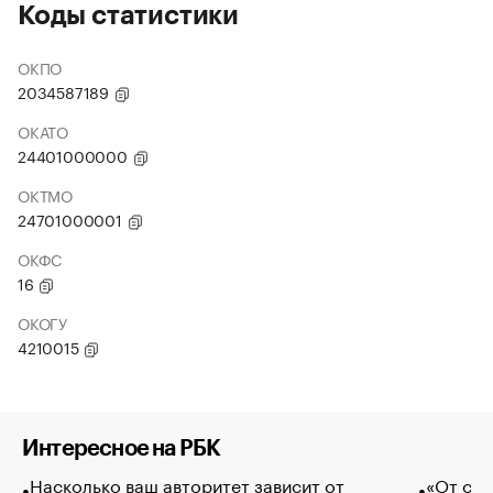
Коды статистики
ОКПО
2034587189
ОКАТО
24401000000
ОКТМО
24701000001
ОКФС
16
ОКОГУ
4210015
Интересное на РБК
Насколько ваш авторитет зависит от
«От спо