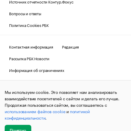
Источник отчетности Контур.Фокус
Вопросы и ответы
Политика Cookies РБК
Контактная информация
Редакция
Рассылка РБК Новости
Информация об ограничениях
Правовая информация
О соблюдении авторских прав
Мы используем cookie. Это позволяет нам анализировать
© АО «РОСБИЗНЕСКОНСАЛТИНГ»,
1995–2026.
Сообщения
и материалы информационного агентства «РБК»
взаимодействие посетителей с сайтом и делать его лучше.
(зарегистрировано Федеральной службой по надзору в сфере
Продолжая пользоваться сайтом, вы соглашаетесь с
связи, информационных технологий и массовых
использованием файлов cookie
и
политикой
коммуникаций (Роскомнадзор) 09.12.2015 за номером ИА
№ФС77-63848) сопровождаются пометкой «РБК». Отдельные
конфиденциальности
.
публикации могут содержать информацию,
не предназначенную для пользователей
до 18 лет.
companycardsfeedback@rbc.ru
Понятно