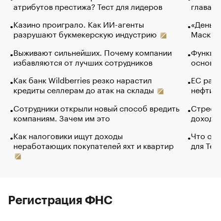
атрибутов престижа? Тест для лидеров
глава к
Казино проиграло. Как ИИ-агенты
«Деньги
разрушают букмекерскую индустрию
Маск в 
Выживают сильнейших. Почему компании
Функции
избавляются от лучших сотрудников
основ э
Как банк Wildberries резко нарастил
ЕС раз
кредиты селлерам до атак на склады
нефти —
Сотрудники открыли новый способ вредить
Стресс 
компаниям. Зачем им это
доходов
Как налоговики ищут доходы
Что обв
неработающих покупателей яхт и квартир
для Tel
Регистрация ФНС