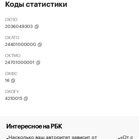
Коды статистики
ОКПО
2036049303
ОКАТО
24401000000
ОКТМО
24701000001
ОКФС
16
ОКОГУ
4210015
Интересное на РБК
Насколько ваш авторитет зависит от
«От спо