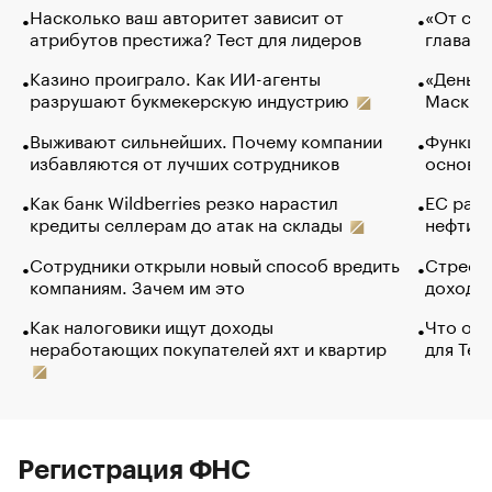
Насколько ваш авторитет зависит от
«От спо
атрибутов престижа? Тест для лидеров
глава к
Казино проиграло. Как ИИ-агенты
«Деньги
разрушают букмекерскую индустрию
Маск в 
Выживают сильнейших. Почему компании
Функции
избавляются от лучших сотрудников
основ э
Как банк Wildberries резко нарастил
ЕС раз
кредиты селлерам до атак на склады
нефти —
Сотрудники открыли новый способ вредить
Стресс 
компаниям. Зачем им это
доходов
Как налоговики ищут доходы
Что обв
неработающих покупателей яхт и квартир
для Tel
Регистрация ФНС