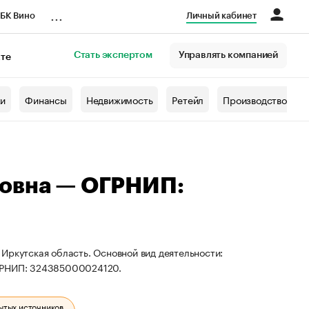
...
БК Вино
Личный кабинет
Стать экспертом
Управлять компанией
кте
азета
жи
Финансы
Недвижимость
Ретейл
Производство
ровна — ОГРНИП:
Иркутская область. Основной вид деятельности:
ОГРНИП: 324385000024120.
ытых источников.