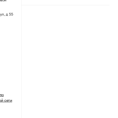
ул, д 55
 по
й сети