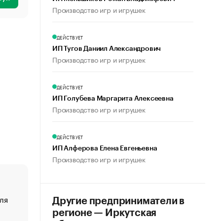
Производство игр и игрушек
ДЕЙСТВУЕТ
ИП Тугов Даниил Александрович
Производство игр и игрушек
ДЕЙСТВУЕТ
ИП Голубева Маргарита Алексеевна
Производство игр и игрушек
ДЕЙСТВУЕТ
ИП Алферова Елена Евгеньевна
Производство игр и игрушек
ля
«От спорта тело стареет иначе». Как живет глава ко
Другие предприниматели в
создавшей GTA
регионе — Иркутская