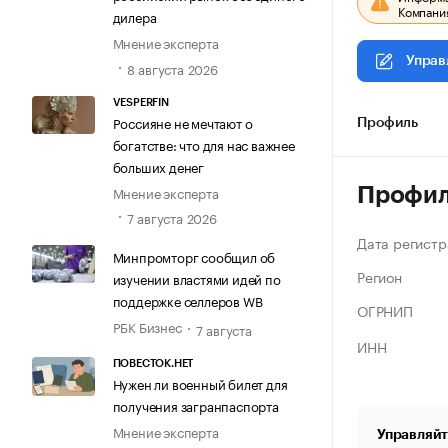
Компания
дилера
Мнение эксперта
Управ
8 августа 2026
VESPERFIN
Россияне не мечтают о
Профиль
богатстве: что для нас важнее
больших денег
Мнение эксперта
Профи
7 августа 2026
Дата регистр
Минпромторг сообщил об
Регион
изучении властями идей по
поддержке селлеров WB
ОГРНИП
РБК Бизнес
7 августа
ИНН
ПОВЕСТОК.НЕТ
Нужен ли военный билет для
получения загранпаспорта
Мнение эксперта
Управляйт