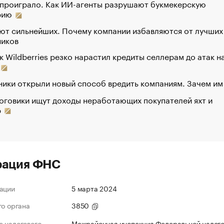
 проиграло. Как ИИ-агенты разрушают букмекерскую
рию
ют сильнейших. Почему компании избавляются от лучших
ников
к Wildberries резко нарастил кредиты селлерам до атак н
ики открыли новый способ вредить компаниям. Зачем им
оговики ищут доходы неработающих покупателей яхт и
р
рация ФНС
ации
5 марта 2024
го органа
3850
 налогового
Межрайонная инспекция Федеральной налог