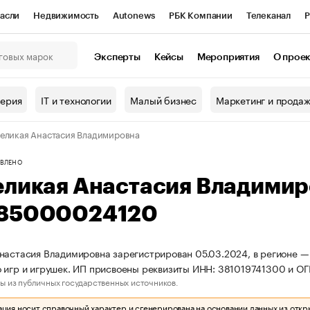
асли
Недвижимость
Autonews
РБК Компании
Телеканал
Р
К Курсы
РБК Life
Тренды
Визионеры
Национальные проекты
Эксперты
Кейсы
Мероприятия
О прое
онный клуб
Исследования
Кредитные рейтинги
Франшизы
Г
терия
IT и технологии
Малый бизнес
Маркетинг и прода
Проверка контрагентов
Политика
Экономика
Бизнес
еликая Анастасия Владимировна
ы
ВЛЕНО
еликая Анастасия Владими
85000024120
настасия Владимировна зарегистрирован 05.03.2024, в регионе — 
 игр и игрушек. ИП присвоены реквизиты ИНН: 381019741300 и 
ы из публичных государственных источников.
ия носит справочный характер и сгенерирована на основании данных из откр