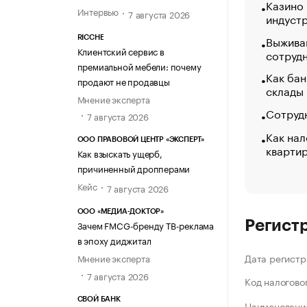
Казино
Интервью
7 августа 2026
индуст
Выжива
RICCHE
Клиентский сервис в
сотруд
премиальной мебели: почему
Как бан
продают не продавцы
склады
Мнение эксперта
Сотрудн
7 августа 2026
Как нал
ООО ПРАВОВОЙ ЦЕНТР «ЭКСПЕРТ»
кварти
Как взыскать ущерб,
причиненный дропперами
Кейс
7 августа 2026
ООО «МЕДИА-ДОКТОР»
Регист
Зачем FMCG-бренду ТВ-реклама
в эпоху диджитал
Дата регистр
Мнение эксперта
7 августа 2026
Код налогово
СВОЙ БАНК
Наименование