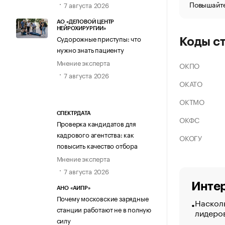
Повышайте
7 августа 2026
АО «ДЕЛОВОЙ ЦЕНТР
НЕЙРОХИРУРГИИ»
Судорожные приступы: что
Коды с
нужно знать пациенту
Мнение эксперта
ОКПО
7 августа 2026
ОКАТО
ОКТМО
СПЕКТРДАТА
ОКФС
Проверка кандидатов для
кадрового агентства: как
ОКОГУ
повысить качество отбора
Мнение эксперта
7 августа 2026
Интер
АНО «АИПР»
Почему московские зарядные
Насколь
станции работают не в полную
лидеро
силу