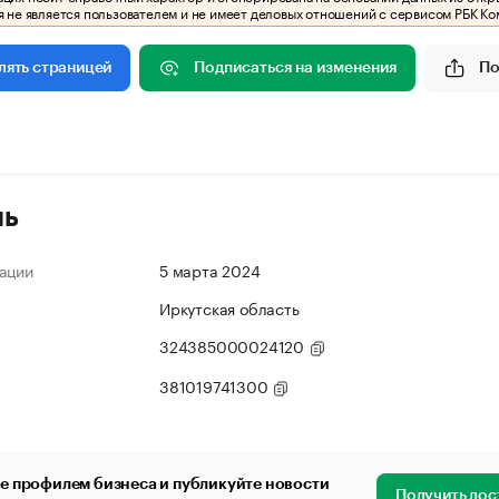
 не является пользователем и не имеет деловых отношений с сервисом РБК Ко
Подписаться на изменения
По
лять страницей
ль
ации
5 марта 2024
Иркутская область
324385000024120
381019741300
е профилем бизнеса и публикуйте новости
Получить дос