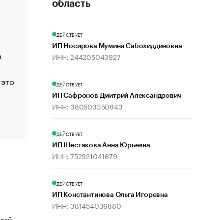
«Деньги будут не нужны»: что рассказал Маск в инт
область
Economist
Функции менеджмента: пять ключевых основ эффект
ДЕЙСТВУЕТ
управления
ИП Носирова Мумина Сабохиддиновна
а
ЕС разрешил конфискацию российской нефти — чем
ИНН: 244205043927
Москва
 это
Стресс обеспеченных людей: почему рост доходов 
ДЕЙСТВУЕТ
счастья
ИП Сафронов Дмитрий Александрович
Что обвинения против Павла Дурова значат для Tele
ИНН: 380503350843
пользователей
ДЕЙСТВУЕТ
ИП Шестакова Анна Юрьевна
ИНН: 752921041679
ДЕЙСТВУЕТ
ИП Константинова Ольга Игоревна
ИНН: 381454036880
овой