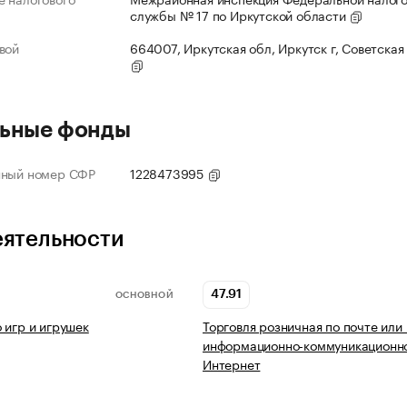
службы № 17 по Иркутской области
вой
664007, Иркутская обл, Иркутск г, Советская 
ьные фонды
нный номер СФР
1228473995
еятельности
47.91
ОСНОВНОЙ
 игр и игрушек
Торговля розничная по почте или
информационно-коммуникационно
Интернет