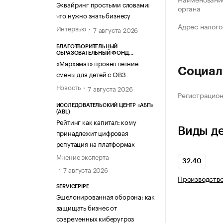
Эквайринг простыми словами:
органа
что нужно знать бизнесу
Адрес налого
Интервью
7 августа 2026
БЛАГОТВОРИТЕЛЬНЫЙ
ОБРАЗОВАТЕЛЬНЫЙ ФОНД
«МАРХАМАТ»
«Мархамат» провел летние
Социал
смены для детей с ОВЗ
Новость
7 августа 2026
Регистрацио
ИССЛЕДОВАТЕЛЬСКИЙ ЦЕНТР «АБП»
(ABL)
Рейтинг как капитал: кому
Виды д
принадлежит цифровая
репутация на платформах
Мнение эксперта
32.40
7 августа 2026
Производство
SERVICEPIPE
Эшелонированная оборона: как
защищать бизнес от
современных киберугроз