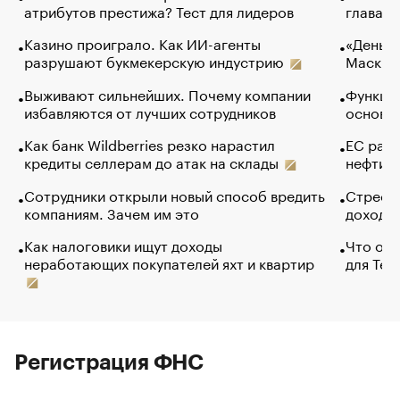
атрибутов престижа? Тест для лидеров
глава к
Казино проиграло. Как ИИ-агенты
«Деньги
разрушают букмекерскую индустрию
Маск в 
Выживают сильнейших. Почему компании
Функции
избавляются от лучших сотрудников
основ э
Как банк Wildberries резко нарастил
ЕС раз
кредиты селлерам до атак на склады
нефти —
Сотрудники открыли новый способ вредить
Стресс 
компаниям. Зачем им это
доходов
Как налоговики ищут доходы
Что обв
неработающих покупателей яхт и квартир
для Tel
Регистрация ФНС