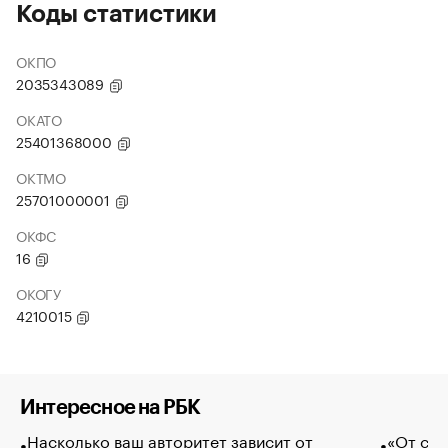
Коды статистики
ОКПО
2035343089
ОКАТО
25401368000
ОКТМО
25701000001
ОКФС
16
ОКОГУ
4210015
Интересное на РБК
Насколько ваш авторитет зависит от
«От спо