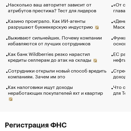
Насколько ваш авторитет зависит от
«От спо
атрибутов престижа? Тест для лидеров
глава к
Казино проиграло. Как ИИ-агенты
«Деньги
разрушают букмекерскую индустрию
Маск в 
Выживают сильнейших. Почему компании
Функции
избавляются от лучших сотрудников
основ э
Как банк Wildberries резко нарастил
ЕС раз
кредиты селлерам до атак на склады
нефти —
Сотрудники открыли новый способ вредить
Стресс 
компаниям. Зачем им это
доходов
Как налоговики ищут доходы
Что обв
неработающих покупателей яхт и квартир
для Tel
Регистрация ФНС