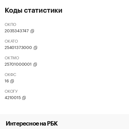
Коды статистики
ОКПО
2035343747
ОКАТО
25401373000
ОКТМО
25701000001
ОКФС
16
ОКОГУ
4210015
Интересное на РБК