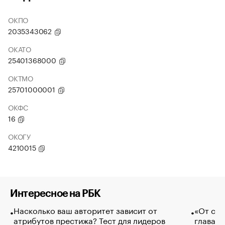
ОКПО
2035343062
ОКАТО
25401368000
ОКТМО
25701000001
ОКФС
16
ОКОГУ
4210015
Интересное на РБК
Насколько ваш авторитет зависит от
«От спо
атрибутов престижа? Тест для лидеров
глава к