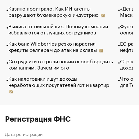
Казино проиграло. Как ИИ-агенты
«Деньги
разрушают букмекерскую индустрию
Маск в 
Выживают сильнейших. Почему компании
Функции
избавляются от лучших сотрудников
основ э
Как банк Wildberries резко нарастил
ЕС раз
кредиты селлерам до атак на склады
нефти —
Сотрудники открыли новый способ вредить
Стресс 
компаниям. Зачем им это
доходов
Как налоговики ищут доходы
Что обв
неработающих покупателей яхт и квартир
для Tel
Регистрация ФНС
Дата регистрации