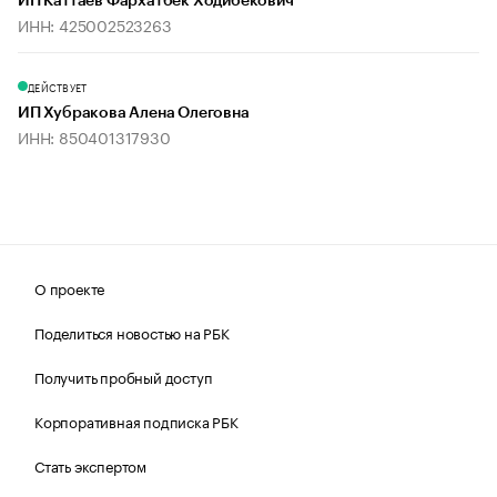
ИП Каттаев Фархатбек Ходибекович
ИНН: 425002523263
ДЕЙСТВУЕТ
ИП Хубракова Алена Олеговна
ИНН: 850401317930
О проекте
Поделиться новостью на РБК
Получить пробный доступ
Корпоративная подписка РБК
Стать экспертом