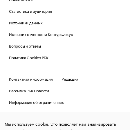
Статистика и аудитория
Источники данных
Источник отчетности Контур.Фокус
Вопросы и ответы
Политика Cookies РБК
Контактная информация
Редакция
Рассылка РБК Новости
Информация об ограничениях
Правовая информация
О соблюдении авторских прав
Мы используем cookie. Это позволяет нам анализировать
© АО «РОСБИЗНЕСКОНСАЛТИНГ»,
1995–2026.
Сообщения
и материалы информационного агентства «РБК»