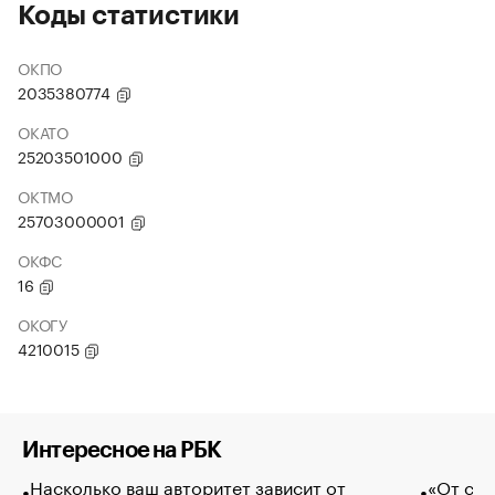
Коды статистики
ОКПО
2035380774
ОКАТО
25203501000
ОКТМО
25703000001
ОКФС
16
ОКОГУ
4210015
Интересное на РБК
Насколько ваш авторитет зависит от
«От спо