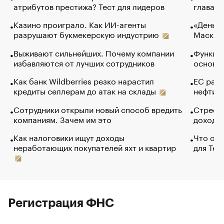
атрибутов престижа? Тест для лидеров
глава к
Казино проиграло. Как ИИ-агенты
«Деньги
разрушают букмекерскую индустрию
Маск в 
Выживают сильнейших. Почему компании
Функции
избавляются от лучших сотрудников
основ э
Как банк Wildberries резко нарастил
ЕС раз
кредиты селлерам до атак на склады
нефти —
Сотрудники открыли новый способ вредить
Стресс 
компаниям. Зачем им это
доходов
Как налоговики ищут доходы
Что обв
неработающих покупателей яхт и квартир
для Tel
Регистрация ФНС