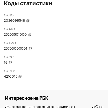
Коды статистики
ОКПО
2036099548
ОКАТО
25203501000
ОКТМО
25703000001
ОКФС
16
ОКОГУ
4210015
Интересное на РБК
Насколько ваш авторитет зависит от
«От спо