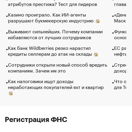
атрибутов престижа? Тест для лидеров
глава к
Казино проиграло. Как ИИ-агенты
«Деньги
разрушают букмекерскую индустрию
Маск в 
Выживают сильнейших. Почему компании
Функции
избавляются от лучших сотрудников
основ э
Как банк Wildberries резко нарастил
ЕС раз
кредиты селлерам до атак на склады
нефти —
Сотрудники открыли новый способ вредить
Стресс 
компаниям. Зачем им это
доходов
Как налоговики ищут доходы
Что обв
неработающих покупателей яхт и квартир
для Tel
Регистрация ФНС