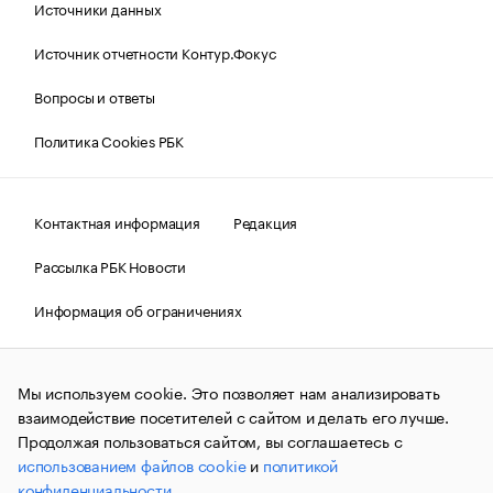
Источники данных
Источник отчетности Контур.Фокус
Вопросы и ответы
Политика Cookies РБК
Контактная информация
Редакция
Рассылка РБК Новости
Информация об ограничениях
Правовая информация
О соблюдении авторских прав
Мы используем cookie. Это позволяет нам анализировать
© АО «РОСБИЗНЕСКОНСАЛТИНГ»,
1995–2026.
Сообщения
и материалы информационного агентства «РБК»
взаимодействие посетителей с сайтом и делать его лучше.
(зарегистрировано Федеральной службой по надзору в сфере
Продолжая пользоваться сайтом, вы соглашаетесь с
связи, информационных технологий и массовых
использованием файлов cookie
и
политикой
коммуникаций (Роскомнадзор) 09.12.2015 за номером ИА
№ФС77-63848) сопровождаются пометкой «РБК». Отдельные
конфиденциальности
.