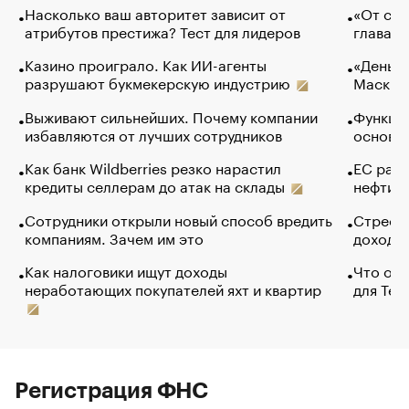
Насколько ваш авторитет зависит от
«От спо
атрибутов престижа? Тест для лидеров
глава к
Казино проиграло. Как ИИ-агенты
«Деньги
разрушают букмекерскую индустрию
Маск в 
Выживают сильнейших. Почему компании
Функции
избавляются от лучших сотрудников
основ э
Как банк Wildberries резко нарастил
ЕС раз
кредиты селлерам до атак на склады
нефти —
Сотрудники открыли новый способ вредить
Стресс 
компаниям. Зачем им это
доходов
Как налоговики ищут доходы
Что обв
неработающих покупателей яхт и квартир
для Tel
Регистрация ФНС