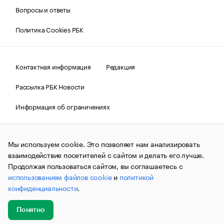
Вопросы и ответы
Политика Cookies РБК
Контактная информация
Редакция
Рассылка РБК Новости
Информация об ограничениях
Правовая информация
О соблюдении авторских прав
Мы используем cookie. Это позволяет нам анализировать
© АО «РОСБИЗНЕСКОНСАЛТИНГ»,
1995–2026.
Сообщения
и материалы информационного агентства «РБК»
взаимодействие посетителей с сайтом и делать его лучше.
(зарегистрировано Федеральной службой по надзору в сфере
Продолжая пользоваться сайтом, вы соглашаетесь с
связи, информационных технологий и массовых
использованием файлов cookie
и
политикой
коммуникаций (Роскомнадзор) 09.12.2015 за номером ИА
№ФС77-63848) сопровождаются пометкой «РБК». Отдельные
конфиденциальности
.
публикации могут содержать информацию,
не предназначенную для пользователей
до 18 лет.
companycardsfeedback@rbc.ru
Понятно
Добавить