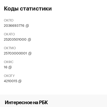
Коды статистики
ОКПО
2036693776
ОКАТО
25203501000
ОКТМО
25703000001
ОКФС
16
ОКОГУ
4210015
Интересное на РБК