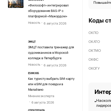
Повышайте
«Философт» интегрировал
оборудование BAS-IP с
платформой «Мажордом»
Коды с
Новость
6 августа 2026
ОКПО
ОКАТО
ЭМЦТ
ЭМЦТ поставила тренажер для
ОКТМО
судомехаников в Морской
колледж в Петербурге
ОКФС
Новость
6 августа 2026
ОКОГУ
ESIM365
Как туристу выбрать SIM-карту
или eSIM для поездки в
Малайзию
Интер
Мнение эксперта
Насколь
6 августа 2026
лидеро
СПЕКТРДАТА