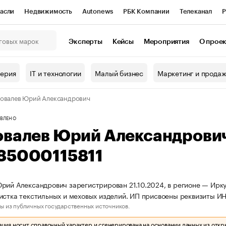
асли
Недвижимость
Autonews
РБК Компании
Телеканал
Р
К Курсы
РБК Life
Тренды
Визионеры
Национальные проекты
Эксперты
Кейсы
Мероприятия
О прое
онный клуб
Исследования
Кредитные рейтинги
Франшизы
Г
терия
IT и технологии
Малый бизнес
Маркетинг и прода
Проверка контрагентов
Политика
Экономика
Бизнес
овалев Юрий Александрович
ы
ВЛЕНО
овалев Юрий Александрови
85000115811
рий Александрович зарегистрирован 21.10.2024, в регионе — Ирку
истка текстильных и меховых изделий. ИП присвоены реквизиты И
ы из публичных государственных источников.
ия носит справочный характер и сгенерирована на основании данных из откр