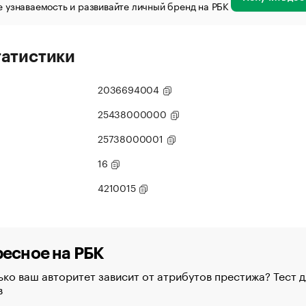
 узнаваемость и развивайте личный бренд на РБК
татистики
2036694004
25438000000
25738000001
16
4210015
есное на РБК
ко ваш авторитет зависит от атрибутов престижа? Тест д
в