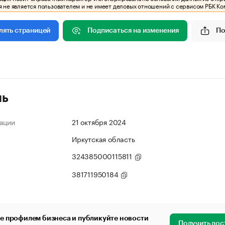
 не является пользователем и не имеет деловых отношений с сервисом РБК Ко
Подписаться на изменения
По
лять страницей
ль
ации
21 октября 2024
Иркутская область
324385000115811
381711950184
е профилем бизнеса и публикуйте новости
Получить дос