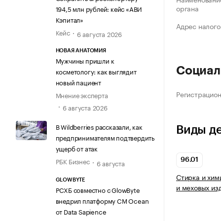
органа
194,5 млн рублей: кейс «АВИ
Кэпитал»
Адрес налого
Кейс
6 августа 2026
НОВАЯ АНАТОМИЯ
Мужчины пришли к
Социал
косметологу: как выглядит
новый пациент
Регистрацио
Мнение эксперта
6 августа 2026
В Wildberries рассказали, как
Виды д
предпринимателям подтвердить
ущерб от атак
РБК Бизнес
96.01
6 августа
Стирка и хим
GLOWBYTE
и меховых из
РСХБ совместно с GlowByte
внедрил платформу CM Ocean
от Data Sapience