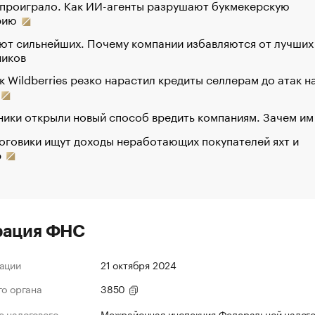
 проиграло. Как ИИ-агенты разрушают букмекерскую
рию
ют сильнейших. Почему компании избавляются от лучших
ников
к Wildberries резко нарастил кредиты селлерам до атак н
ики открыли новый способ вредить компаниям. Зачем им
оговики ищут доходы неработающих покупателей яхт и
р
рация ФНС
ации
21 октября 2024
го органа
3850
 налогового
Межрайонная инспекция Федеральной налог