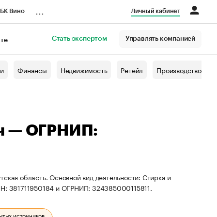
...
БК Вино
Личный кабинет
Стать экспертом
Управлять компанией
кте
азета
жи
Финансы
Недвижимость
Ретейл
Производство
ч — ОГРНИП:
тская область. Основной вид деятельности: Стирка и
НН: 381711950184 и ОГРНИП: 324385000115811.
ытых источников.