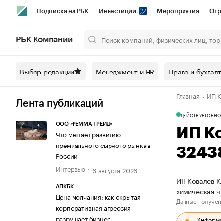
Подписка на РБК
Инвестиции
Мероприятия
Отр
Спорт
Школа управления РБК
РБК Образование
РБ
РБК Компании
Город
Стиль
Крипто
РБК Бизнес-среда
Дискусси
Выбор редакции
Менеджмент и HR
Право и бухгал
Спецпроекты СПб
Конференции СПб
Спецпроекты
Главная
ИП К
Технологии и медиа
Финансы
Рынок наличной валют
Лента публикаций
ДЕЙСТВУЕТ
ОБНО
ООО «РЕММА ТРЕЙД»
ИП К
Что мешает развитию
премиального сырного рынка в
3243
России
Интервью
6 августа 2026
ИП Ковалев Ю
АПКБК
химическая ч
Цена молчания: как скрытая
Данные получен
корпоративная агрессия
разрушает бизнес
Информац