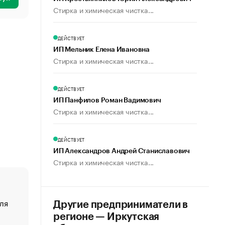
Стирка и химическая чистка...
ДЕЙСТВУЕТ
ИП Мельник Елена Ивановна
Стирка и химическая чистка...
ДЕЙСТВУЕТ
ИП Панфилов Роман Вадимович
Стирка и химическая чистка...
ДЕЙСТВУЕТ
ИП Александров Андрей Станиславович
Стирка и химическая чистка...
ля
«От спорта тело стареет иначе». Как живет глава ко
Другие предприниматели в
создавшей GTA
регионе — Иркутская