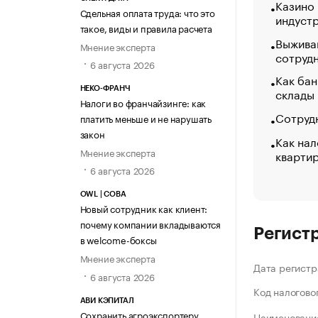
Казино
Сдельная оплата труда: что это
индуст
такое, виды и правила расчета
Выжива
Мнение эксперта
сотруд
6 августа 2026
Как бан
склады
НЕКО-ФРАНЧ
Налоги во франчайзинге: как
Сотрудн
платить меньше и не нарушать
закон
Как нал
Мнение эксперта
кварти
6 августа 2026
OWL | СОВА
Новый сотрудник как клиент:
почему компании вкладываются
Регист
в welcome-боксы
Мнение эксперта
Дата регистр
6 августа 2026
Код налогово
АВИ КЭПИТАЛ
Сохранить агроэкспортеру
Наименование