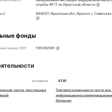
службы № 17 по Иркутской области
вой
664007, Иркутская обл, Иркутск г, Советская 
ьные фонды
нный номер СФР
1181392091
еятельности
47.91
ОСНОВНОЙ
ическая чистка текстильных
Торговля розничная по почте или
делий
информационно-коммуникационно
Интернет