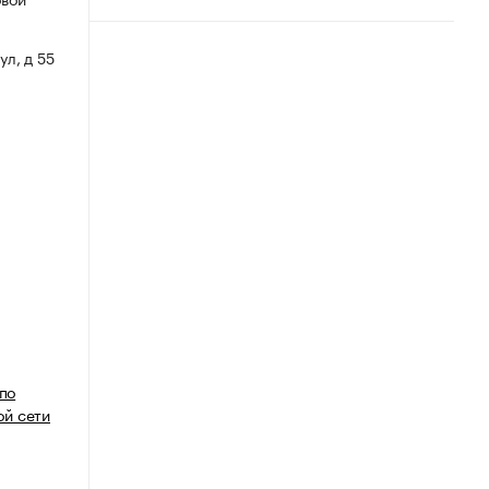
ул, д 55
 по
й сети