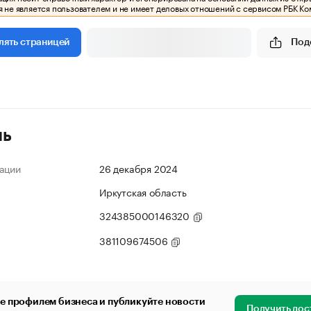
 не является пользователем и не имеет деловых отношений с сервисом РБК Ко
Под
лять страницей
ль
ации
26 декабря 2024
Иркутская область
324385000146320
381109674506
е профилем бизнеса и публикуйте новости
Получить дос