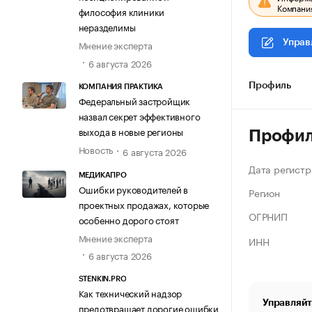
Компания
философия клиники
неразделимы
Управ
Мнение эксперта
6 августа 2026
Профиль
КОМПАНИЯ ПРАКТИКА
Федеральный застройщик
назвал секрет эффективного
выхода в новые регионы
Профи
Новость
6 августа 2026
Дата регистр
МЕДИКАПРО
Ошибки руководителей в
Регион
проектных продажах, которые
ОГРНИП
особенно дорого стоят
Мнение эксперта
ИНН
6 августа 2026
STENKIN.PRO
Как технический надзор
Управляйт
предотвращает дорогие ошибки