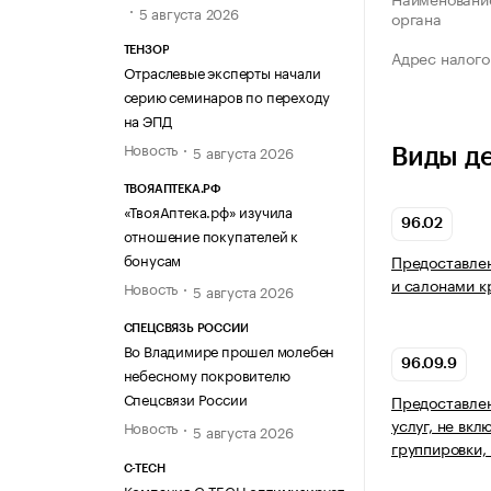
5 августа 2026
органа
ТЕНЗОР
Адрес налого
Отраслевые эксперты начали
серию семинаров по переходу
на ЭПД
Новость
5 августа 2026
Виды д
ТВОЯАПТЕКА.РФ
«ТвояАптека.рф» изучила
96.02
отношение покупателей к
бонусам
Предоставлен
и салонами к
Новость
5 августа 2026
СПЕЦСВЯЗЬ РОССИИ
Во Владимире прошел молебен
96.09.9
небесному покровителю
Спецсвязи России
Предоставле
услуг, не вкл
Новость
5 августа 2026
группировки,
C-TECH
Компания C-TECH оптимизирует