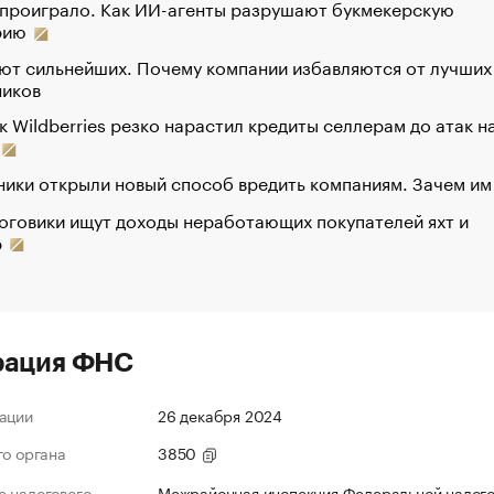
 проиграло. Как ИИ-агенты разрушают букмекерскую
рию
ют сильнейших. Почему компании избавляются от лучших
ников
к Wildberries резко нарастил кредиты селлерам до атак н
ики открыли новый способ вредить компаниям. Зачем им
оговики ищут доходы неработающих покупателей яхт и
р
рация ФНС
ации
26 декабря 2024
го органа
3850
 налогового
Межрайонная инспекция Федеральной налог