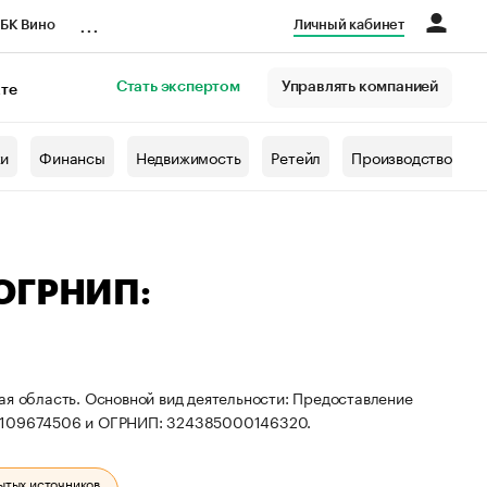
...
БК Вино
Личный кабинет
Стать экспертом
Управлять компанией
кте
азета
жи
Финансы
Недвижимость
Ретейл
Производство
 ОГРНИП:
ая область. Основной вид деятельности: Предоставление
81109674506 и ОГРНИП: 324385000146320.
ытых источников.