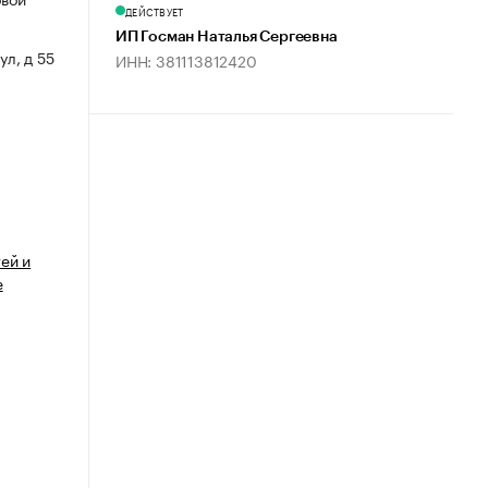
ДЕЙСТВУЕТ
ИП Госман Наталья Сергеевна
ул, д 55
ИНН: 381113812420
ей и
е