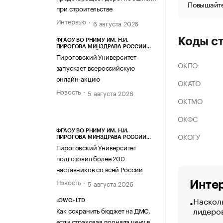
Повышайте
при строительстве
Интервью
6 августа 2026
Коды с
ФГАОУ ВО РНИМУ ИМ. Н.И.
ПИРОГОВА МИНЗДРАВА РОССИИ
(ПИРОГОВСКИЙ УНИВЕРСИТЕТ)
Пироговский Университет
ОКПО
запускает всероссийскую
онлайн-акцию
ОКАТО
Новость
5 августа 2026
ОКТМО
ОКФС
ФГАОУ ВО РНИМУ ИМ. Н.И.
ОКОГУ
ПИРОГОВА МИНЗДРАВА РОССИИ
(ПИРОГОВСКИЙ УНИВЕРСИТЕТ)
Пироговский Университет
подготовил более 200
наставников со всей России
Новость
5 августа 2026
Интер
Насколь
«OWC» LTD
лидеро
Как сохранить бюджет на ДМС,
если страховая подняла цену в