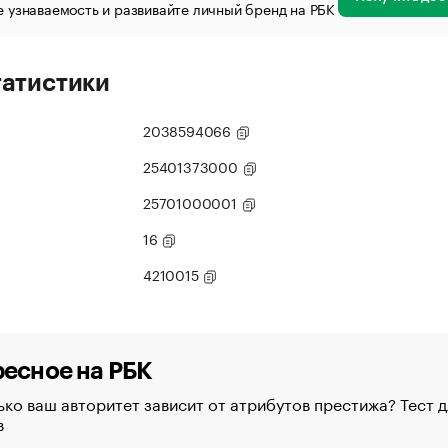
 узнаваемость и развивайте личный бренд на РБК
татистики
2038594066
25401373000
25701000001
16
4210015
есное на РБК
ко ваш авторитет зависит от атрибутов престижа? Тест д
в