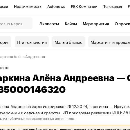
асли
Недвижимость
Autonews
РБК Компании
Телеканал
Р
К Курсы
РБК Life
Тренды
Визионеры
Национальные проекты
Эксперты
Кейсы
Мероприятия
О прое
онный клуб
Исследования
Кредитные рейтинги
Франшизы
Г
терия
IT и технологии
Малый бизнес
Маркетинг и прода
Проверка контрагентов
Политика
Экономика
Бизнес
аркина Алёна Андреевна
ы
ВЛЕНО
аркина Алёна Андреевна —
85000146320
лёна Андреевна зарегистрирован 26.12.2024, в регионе — Иркутск
ахерскими и салонами красоты. ИП присвоены реквизиты ИНН: 3
ы из публичных государственных источников.
ия носит справочный характер и сгенерирована на основании данных из откр