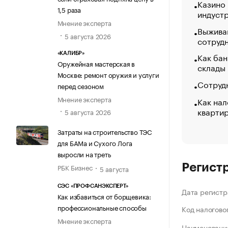
Казино
1,5 раза
индуст
Мнение эксперта
Выжива
5 августа 2026
сотруд
«КАЛИБР»
Как бан
Оружейная мастерская в
склады
Москве: ремонт оружия и услуги
Сотрудн
перед сезоном
Мнение эксперта
Как нал
кварти
5 августа 2026
Затраты на строительство ТЭС
для БАМа и Сухого Лога
выросли на треть
Регист
РБК Бизнес
5 августа
СЭС «ПРОФСАНЭКСПЕРТ»
Дата регистр
Как избавиться от борщевика:
профессиональные способы
Код налогово
Мнение эксперта
Наименование