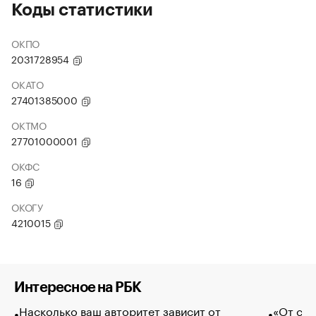
Коды статистики
ОКПО
2031728954
ОКАТО
27401385000
ОКТМО
27701000001
ОКФС
16
ОКОГУ
4210015
Интересное на РБК
Насколько ваш авторитет зависит от
«От спо