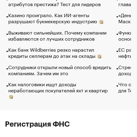
атрибутов престижа? Тест для лидеров
глава к
Казино проиграло. Как ИИ-агенты
«Деньги
разрушают букмекерскую индустрию
Маск в 
Выживают сильнейших. Почему компании
Функции
избавляются от лучших сотрудников
основ э
Как банк Wildberries резко нарастил
ЕС раз
кредиты селлерам до атак на склады
нефти —
Сотрудники открыли новый способ вредить
Стресс 
компаниям. Зачем им это
доходов
Как налоговики ищут доходы
Что обв
неработающих покупателей яхт и квартир
для Tel
Регистрация ФНС