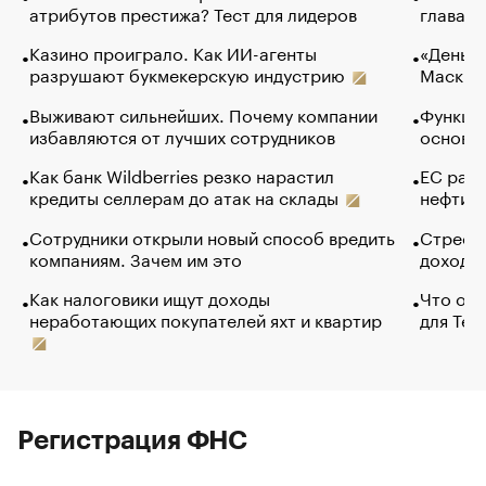
атрибутов престижа? Тест для лидеров
глава к
Казино проиграло. Как ИИ-агенты
«Деньги
разрушают букмекерскую индустрию
Маск в 
Выживают сильнейших. Почему компании
Функции
избавляются от лучших сотрудников
основ э
Как банк Wildberries резко нарастил
ЕС раз
кредиты селлерам до атак на склады
нефти —
Сотрудники открыли новый способ вредить
Стресс 
компаниям. Зачем им это
доходов
Как налоговики ищут доходы
Что обв
неработающих покупателей яхт и квартир
для Tel
Регистрация ФНС