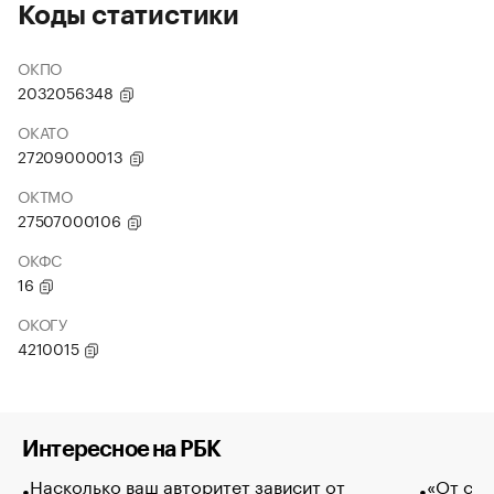
Коды статистики
ОКПО
2032056348
ОКАТО
27209000013
ОКТМО
27507000106
ОКФС
16
ОКОГУ
4210015
Интересное на РБК
Насколько ваш авторитет зависит от
«От спо