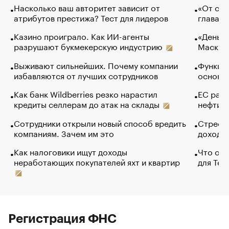
Насколько ваш авторитет зависит от
«От спо
атрибутов престижа? Тест для лидеров
глава к
Казино проиграло. Как ИИ-агенты
«Деньги
разрушают букмекерскую индустрию
Маск в 
Выживают сильнейших. Почему компании
Функции
избавляются от лучших сотрудников
основ э
Как банк Wildberries резко нарастил
ЕС раз
кредиты селлерам до атак на склады
нефти —
Сотрудники открыли новый способ вредить
Стресс 
компаниям. Зачем им это
доходов
Как налоговики ищут доходы
Что обв
неработающих покупателей яхт и квартир
для Tel
Регистрация ФНС