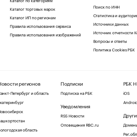
Поиск по ИНН
Каталог торговых марок
Статистика и аудитори
Каталог ИП по регионам
Источники данных
Правила использования сервиса
Источник отчетности 
Правила использования изображений
Вопросы и ответы
Политика Cookies РБК
Новости регионов
Подписки
РБК Н
анкт-Петербург и область
Подписка на РБК
iOS
катеринбург
Androi
Уведомления
Новосибирск
Други
RSS Новости
Башкортостан
Оповещения RBC.ru
Домены
ологодская область
Рег.об