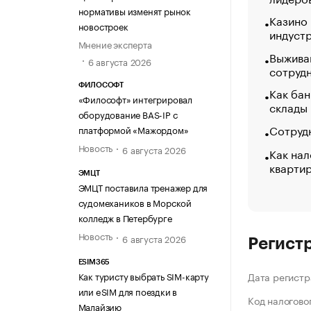
нормативы изменят рынок
Казино
новостроек
индуст
Мнение эксперта
Выжива
6 августа 2026
сотруд
ФИЛОСОФТ
Как бан
«Философт» интегрировал
склады
оборудование BAS-IP с
Сотрудн
платформой «Мажордом»
Новость
6 августа 2026
Как нал
кварти
ЭМЦТ
ЭМЦТ поставила тренажер для
судомехаников в Морской
колледж в Петербурге
Новость
6 августа 2026
Регист
ESIM365
Как туристу выбрать SIM-карту
Дата регистр
или eSIM для поездки в
Код налогово
Малайзию