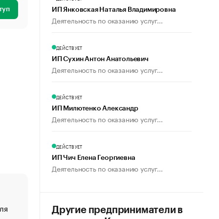
туп
ИП Янковская Наталья Владимировна
Деятельность по оказанию услуг...
ДЕЙСТВУЕТ
ИП Сухин Антон Анатольевич
Деятельность по оказанию услуг...
ДЕЙСТВУЕТ
ИП Милютенко Александр
Деятельность по оказанию услуг...
ДЕЙСТВУЕТ
ИП Чич Елена Георгиевна
Деятельность по оказанию услуг...
ля
«От спорта тело стареет иначе». Как живет глава ко
Другие предприниматели в
создавшей GTA