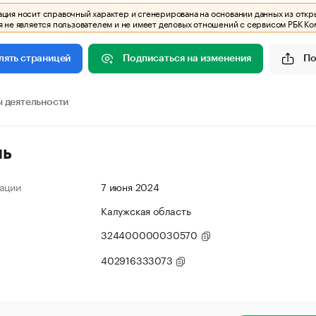
ия носит справочный характер и сгенерирована на основании данных из откр
 не является пользователем и не имеет деловых отношений с сервисом РБК Ко
Подписаться на изменения
По
лять страницей
 деятельности
ль
ации
7 июня 2024
Калужская область
324400000030570
402916333073