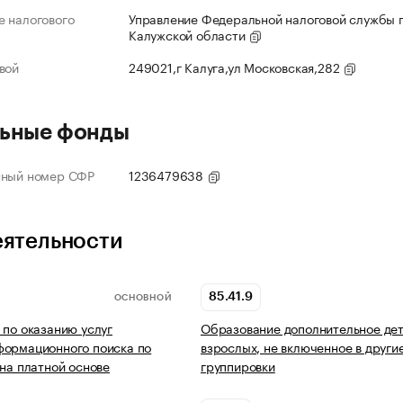
 налогового
Управление Федеральной налоговой службы 
Калужской области
вой
249021,г Калуга,ул Московская,282
ьные фонды
нный номер СФР
1236479638
еятельности
85.41.9
ОСНОВНОЙ
 по оказанию услуг
Образование дополнительное дет
формационного поиска по
взрослых, не включенное в други
 на платной основе
группировки