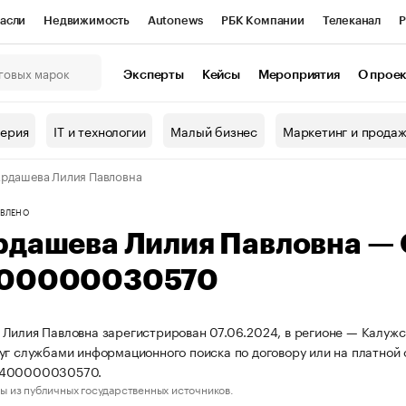
асли
Недвижимость
Autonews
РБК Компании
Телеканал
Р
К Курсы
РБК Life
Тренды
Визионеры
Национальные проекты
Эксперты
Кейсы
Мероприятия
О прое
онный клуб
Исследования
Кредитные рейтинги
Франшизы
Г
терия
IT и технологии
Малый бизнес
Маркетинг и прода
Проверка контрагентов
Политика
Экономика
Бизнес
рдашева Лилия Павловна
ы
ВЛЕНО
рдашева Лилия Павловна —
00000030570
Лилия Павловна зарегистрирован 07.06.2024, в регионе — Калужск
уг службами информационного поиска по договору или на платной
4400000030570.
ы из публичных государственных источников.