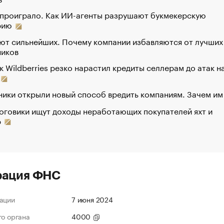
 проиграло. Как ИИ-агенты разрушают букмекерскую
рию
ют сильнейших. Почему компании избавляются от лучших
ников
к Wildberries резко нарастил кредиты селлерам до атак н
ики открыли новый способ вредить компаниям. Зачем им
оговики ищут доходы неработающих покупателей яхт и
р
рация ФНС
ации
7 июня 2024
го органа
4000