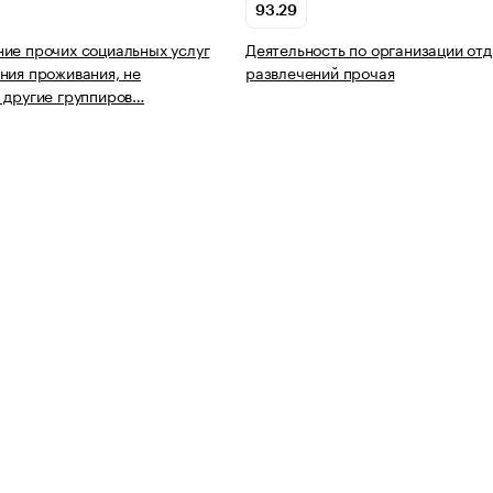
93.29
ие прочих социальных услуг
Деятельность по организации отд
ния проживания, не
развлечений прочая
 другие группиров…