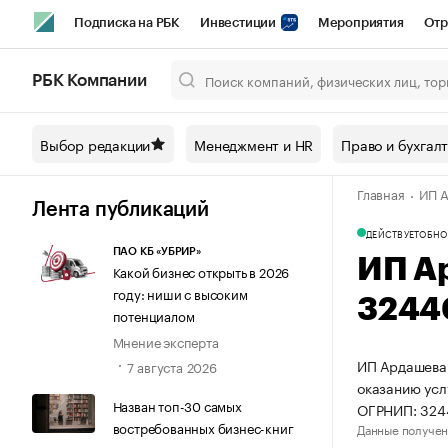
Подписка на РБК
Инвестиции
Мероприятия
Отр
Спорт
Школа управления РБК
РБК Образование
РБ
РБК Компании
Город
Стиль
Крипто
РБК Бизнес-среда
Дискусси
Выбор редакции
Менеджмент и HR
Право и бухгал
Спецпроекты СПб
Конференции СПб
Спецпроекты
Главная
ИП А
Технологии и медиа
Финансы
Рынок наличной валют
Лента публикаций
ДЕЙСТВУЕТ
ОБНО
ПАО КБ «УБРИР»
ИП А
Какой бизнес открыть в 2026
году: ниши с высоким
3244
потенциалом
Мнение эксперта
ИП Ардашева 
7 августа 2026
оказанию усл
Назван топ-30 самых
ОГРНИП: 32
востребованных бизнес-книг
Данные получен