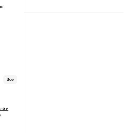
по
Все
ей и
е