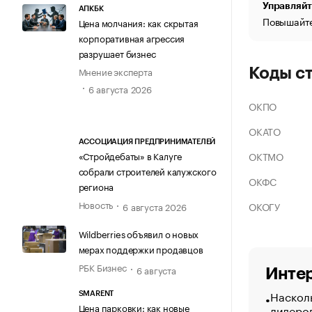
Управляйт
АПКБК
Повышайте
Цена молчания: как скрытая
корпоративная агрессия
разрушает бизнес
Мнение эксперта
Коды с
6 августа 2026
ОКПО
ОКАТО
АССОЦИАЦИЯ ПРЕДПРИНИМАТЕЛЕЙ
ОКТМО
«Стройдебаты» в Калуге
собрали строителей калужского
ОКФС
региона
Новость
ОКОГУ
6 августа 2026
Wildberries объявил о новых
мерах поддержки продавцов
РБК Бизнес
6 августа
Интер
Насколь
SMARENT
Цена парковки: как новые
лидеро