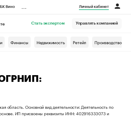
...
БК Вино
Личный кабинет
Стать экспертом
Управлять компанией
кте
азета
жи
Финансы
Недвижимость
Ретейл
Производство
 ОГРНИП:
ая область. Основной вид деятельности: Деятельность по
 основе. ИП присвоены реквизиты ИНН: 402916333073 и