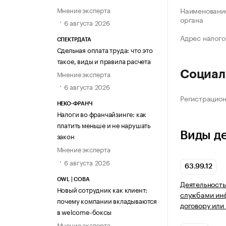
Мнение эксперта
Наименование
органа
6 августа 2026
Адрес налого
СПЕКТРДАТА
Сдельная оплата труда: что это
такое, виды и правила расчета
Социал
Мнение эксперта
6 августа 2026
Регистрацио
НЕКО-ФРАНЧ
Налоги во франчайзинге: как
платить меньше и не нарушать
Виды д
закон
Мнение эксперта
6 августа 2026
63.99.12
OWL | СОВА
Деятельность
Новый сотрудник как клиент:
службами ин
почему компании вкладываются
договору или
в welcome-боксы
Мнение эксперта