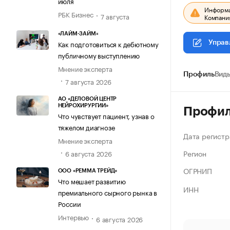
июля
Информац
РБК Бизнес
7 августа
Компания
«ЛАЙМ-ЗАЙМ»
Как подготовиться к дебютному
Управ
публичному выступлению
Мнение эксперта
Профиль
Виды
7 августа 2026
АО «ДЕЛОВОЙ ЦЕНТР
НЕЙРОХИРУРГИИ»
Профи
Что чувствует пациент, узнав о
тяжелом диагнозе
Дата регистр
Мнение эксперта
Регион
6 августа 2026
ОГРНИП
ООО «РЕММА ТРЕЙД»
Что мешает развитию
ИНН
премиального сырного рынка в
России
Интервью
6 августа 2026