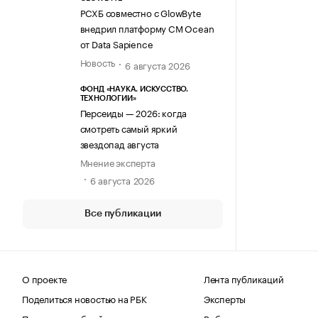
РСХБ совместно с GlowByte
внедрил платформу CM Ocean
от Data Sapience
Новость
6 августа 2026
ФОНД «НАУКА. ИСКУССТВО.
ТЕХНОЛОГИИ»
Персеиды — 2026: когда
смотреть самый яркий
звездопад августа
Мнение эксперта
6 августа 2026
Все публикации
О проекте
Лента публикаций
Поделиться новостью на РБК
Эксперты
Получить пробный доступ
Выбор редакции