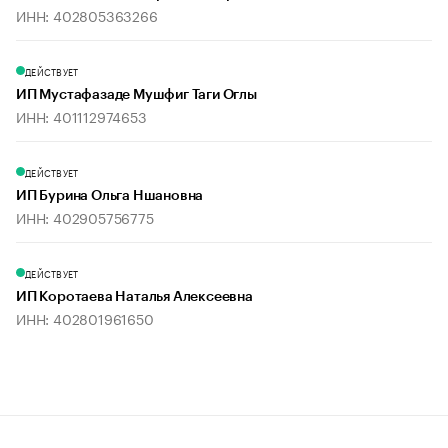
ИНН: 402805363266
ДЕЙСТВУЕТ
ИП Мустафазаде Мушфиг Таги Оглы
ИНН: 401112974653
ДЕЙСТВУЕТ
ИП Бурина Ольга Ншановна
ИНН: 402905756775
ДЕЙСТВУЕТ
ИП Коротаева Наталья Алексеевна
ИНН: 402801961650