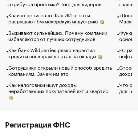
атрибутов престижа? Тест для лидеров
глава к
Казино проиграло. Как ИИ-агенты
«Деньги
разрушают букмекерскую индустрию
Маск в 
Выживают сильнейших. Почему компании
Функции
избавляются от лучших сотрудников
основ э
Как банк Wildberries резко нарастил
ЕС раз
кредиты селлерам до атак на склады
нефти —
Сотрудники открыли новый способ вредить
Стресс 
компаниям. Зачем им это
доходов
Как налоговики ищут доходы
Что обв
неработающих покупателей яхт и квартир
для Tel
Регистрация ФНС