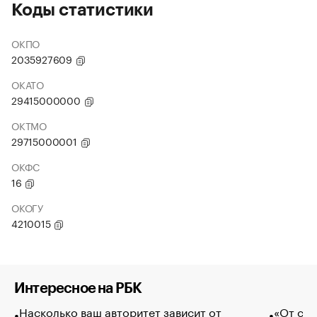
Коды статистики
ОКПО
2035927609
ОКАТО
29415000000
ОКТМО
29715000001
ОКФС
16
ОКОГУ
4210015
Интересное на РБК
Насколько ваш авторитет зависит от
«От спо