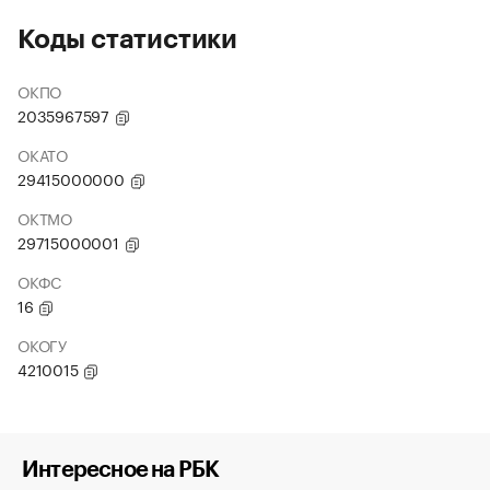
Коды статистики
ОКПО
2035967597
ОКАТО
29415000000
ОКТМО
29715000001
ОКФС
16
ОКОГУ
4210015
Интересное на РБК