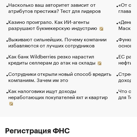
Насколько ваш авторитет зависит от
«От спо
атрибутов престижа? Тест для лидеров
глава к
Казино проиграло. Как ИИ-агенты
«Деньги
разрушают букмекерскую индустрию
Маск в 
Выживают сильнейших. Почему компании
Функции
избавляются от лучших сотрудников
основ э
Как банк Wildberries резко нарастил
ЕС раз
кредиты селлерам до атак на склады
нефти —
Сотрудники открыли новый способ вредить
Стресс 
компаниям. Зачем им это
доходов
Как налоговики ищут доходы
Что обв
неработающих покупателей яхт и квартир
для Tel
Регистрация ФНС