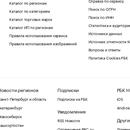
Справка по сервису
Каталог по регионам
Поиск по ОГРН
Каталог по категориям
Поиск по ИНН
Каталог торговых марок
Статистика и аудитори
Каталог ИП по регионам
Источники данных
Правила использования сервиса
Источник отчетности 
Правила использования изображений
Вопросы и ответы
Политика Cookies РБК
Новости регионов
Подписки
РБК Н
анкт-Петербург и область
Подписка на РБК
iOS
катеринбург
Androi
Уведомления
Новосибирск
Други
RSS Новости
Башкортостан
Оповещения RBC.ru
Домены