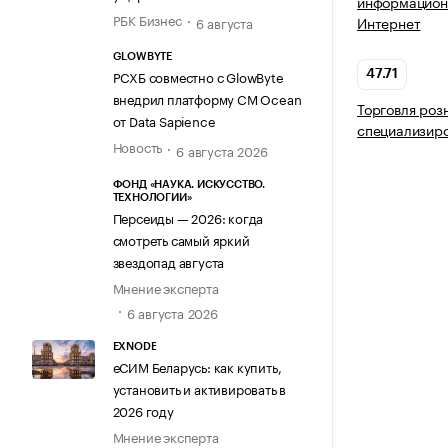
информацион
РБК Бизнес
Интернет
6 августа
GLOWBYTE
РСХБ совместно с GlowByte
47.71
внедрил платформу CM Ocean
Торговля роз
от Data Sapience
специализир
Новость
6 августа 2026
ФОНД «НАУКА. ИСКУССТВО.
ТЕХНОЛОГИИ»
Персеиды — 2026: когда
смотреть самый яркий
звездопад августа
Мнение эксперта
6 августа 2026
EXNODE
еСИМ Беларусь: как купить,
установить и активировать в
2026 году
Мнение эксперта