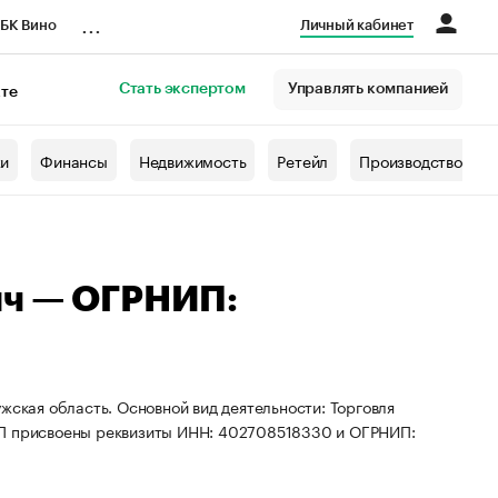
...
БК Вино
Личный кабинет
Стать экспертом
Управлять компанией
кте
азета
жи
Финансы
Недвижимость
Ретейл
Производство
ич — ОГРНИП:
жская область. Основной вид деятельности: Торговля
ИП присвоены реквизиты ИНН: 402708518330 и ОГРНИП: