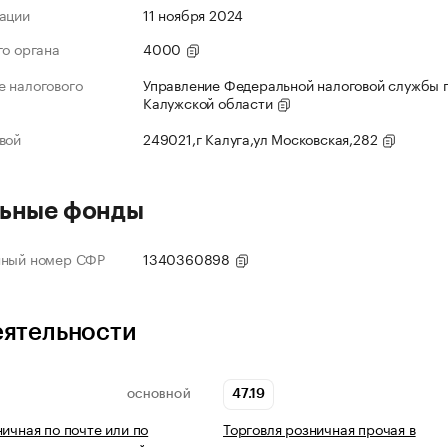
ации
11 ноября 2024
го органа
4000
 налогового
Управление Федеральной налоговой службы 
Калужской области
вой
249021,г Калуга,ул Московская,282
ьные фонды
нный номер СФР
1340360898
еятельности
47.19
ОСНОВНОЙ
ничная по почте или по
Торговля розничная прочая в