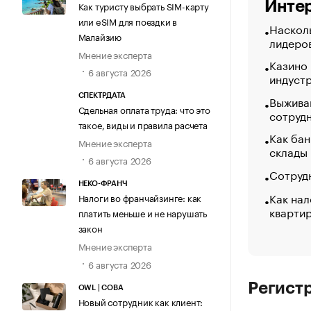
Интер
Как туристу выбрать SIM-карту
или eSIM для поездки в
Насколь
Малайзию
лидеро
Мнение эксперта
Казино
6 августа 2026
индуст
СПЕКТРДАТА
Выжива
Сдельная оплата труда: что это
сотруд
такое, виды и правила расчета
Как бан
Мнение эксперта
склады
6 августа 2026
Сотрудн
НЕКО-ФРАНЧ
Как нал
Налоги во франчайзинге: как
кварти
платить меньше и не нарушать
закон
Мнение эксперта
6 августа 2026
Регист
OWL | СОВА
Новый сотрудник как клиент: