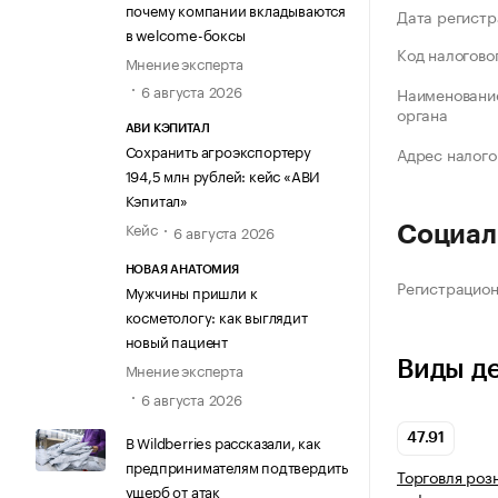
почему компании вкладываются
Дата регистр
в welcome-боксы
Код налогово
Мнение эксперта
6 августа 2026
Наименование
органа
АВИ КЭПИТАЛ
Сохранить агроэкспортеру
Адрес налого
194,5 млн рублей: кейс «АВИ
Кэпитал»
Кейс
6 августа 2026
Социал
НОВАЯ АНАТОМИЯ
Регистрацио
Мужчины пришли к
косметологу: как выглядит
новый пациент
Виды д
Мнение эксперта
6 августа 2026
В Wildberries рассказали, как
47.91
предпринимателям подтвердить
Торговля роз
ущерб от атак