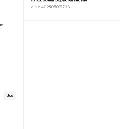
ИП Соболев Борис Иванович
ИНН: 402505071738
по
Все