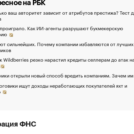
есное на РБК
ко ваш авторитет зависит от атрибутов престижа? Тест д
в
 проиграло. Как ИИ-агенты разрушают букмекерскую
рию
ют сильнейших. Почему компании избавляются от лучших
ников
к Wildberries резко нарастил кредиты селлерам до атак н
ики открыли новый способ вредить компаниям. Зачем им
оговики ищут доходы неработающих покупателей яхт и
р
рация ФНС