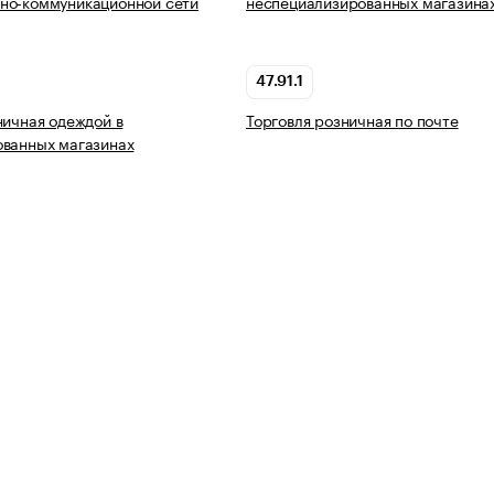
но-коммуникационной сети
неспециализированных магазина
47.91.1
ничная одеждой в
Торговля розничная по почте
ованных магазинах