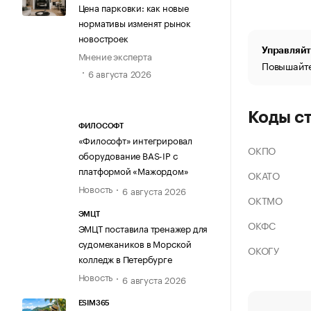
Цена парковки: как новые
нормативы изменят рынок
новостроек
Управляйт
Мнение эксперта
Повышайте
6 августа 2026
Коды с
ФИЛОСОФТ
«Философт» интегрировал
ОКПО
оборудование BAS-IP с
платформой «Мажордом»
ОКАТО
Новость
6 августа 2026
ОКТМО
ЭМЦТ
ОКФС
ЭМЦТ поставила тренажер для
судомехаников в Морской
ОКОГУ
колледж в Петербурге
Новость
6 августа 2026
ESIM365