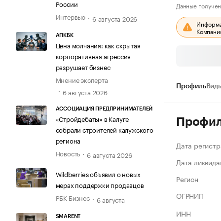
России
Данные получен
Интервью
6 августа 2026
Информац
Компания
АПКБК
Цена молчания: как скрытая
корпоративная агрессия
разрушает бизнес
Мнение эксперта
Профиль
Виды
6 августа 2026
АССОЦИАЦИЯ ПРЕДПРИНИМАТЕЛЕЙ
«Стройдебаты» в Калуге
Профи
собрали строителей калужского
региона
Дата регистр
Новость
6 августа 2026
Дата ликвида
Wildberries объявил о новых
Регион
мерах поддержки продавцов
ОГРНИП
РБК Бизнес
6 августа
ИНН
SMARENT