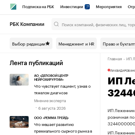
Подписка на РБК
Инвестиции
Мероприятия
Отр
Спорт
Школа управления РБК
РБК Образование
РБ
РБК Компании
Город
Стиль
Крипто
РБК Бизнес-среда
Дискусси
Выбор редакции
Менеджмент и HR
Право и бухгал
Спецпроекты СПб
Конференции СПб
Спецпроекты
Главная
ИП Л
Технологии и медиа
Финансы
Рынок наличной валют
Лента публикаций
ЛИКВИДИРОВАН
АО «ДЕЛОВОЙ ЦЕНТР
ИП Л
НЕЙРОХИРУРГИИ»
Что чувствует пациент, узнав о
3244
тяжелом диагнозе
Мнение эксперта
6 августа 2026
ИП Леженнико
розничная по
ООО «РЕММА ТРЕЙД»
3244000000
Что мешает развитию
премиального сырного рынка в
ИП Леженнико