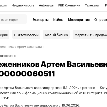
асли
Недвижимость
Autonews
РБК Компании
Телеканал
Р
К Курсы
РБК Life
Тренды
Визионеры
Национальные проекты
Эксперты
Кейсы
Мероприятия
О прое
онный клуб
Исследования
Кредитные рейтинги
Франшизы
Г
терия
IT и технологии
Малый бизнес
Маркетинг и прода
Проверка контрагентов
Политика
Экономика
Бизнес
еженников Артем Васильевич
ы
О
ОБНОВЛЕНО
еженников Артем Васильев
00000060511
в Артем Васильевич зарегистрирован 11.11.2024, в регионе — Калу
 почте или по информационно-коммуникационной сети Интернет. 
60511.
в Артем Васильевич ликвидировано с 16.06.2026.