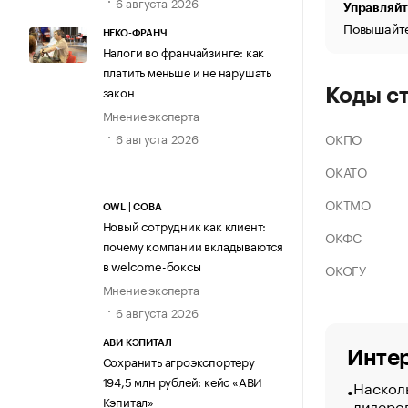
6 августа 2026
Управляйт
Повышайте
НЕКО-ФРАНЧ
Налоги во франчайзинге: как
платить меньше и не нарушать
закон
Коды с
Мнение эксперта
ОКПО
6 августа 2026
ОКАТО
ОКТМО
OWL | СОВА
Новый сотрудник как клиент:
ОКФС
почему компании вкладываются
в welcome-боксы
ОКОГУ
Мнение эксперта
6 августа 2026
АВИ КЭПИТАЛ
Интер
Сохранить агроэкспортеру
194,5 млн рублей: кейс «АВИ
Насколь
Кэпитал»
лидеро