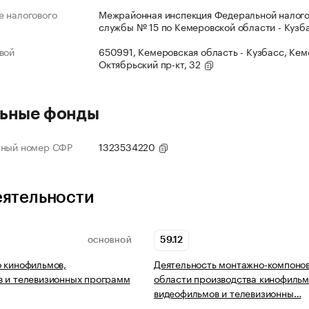
 налогового
Межрайонная инспекция Федеральной налог
службы № 15 по Кемеровской области - Кузб
вой
650991, Кемеровская область - Кузбасс, Кеме
Октябрьский пр-кт, 32
ьные фонды
нный номер СФР
1323534220
еятельности
59.12
ОСНОВНОЙ
 кинофильмов,
Деятельность монтажно-компонов
 и телевизионных программ
области производства кинофильм
видеофильмов и телевизионны…