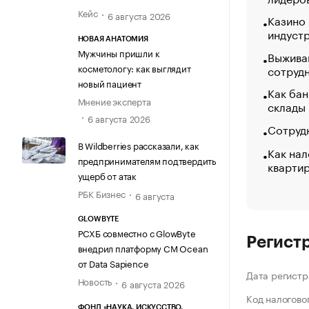
Кейс
6 августа 2026
Казино
индуст
НОВАЯ АНАТОМИЯ
Мужчины пришли к
Выжива
косметологу: как выглядит
сотруд
новый пациент
Как бан
Мнение эксперта
склады
6 августа 2026
Сотрудн
В Wildberries рассказали, как
Как нал
предпринимателям подтвердить
кварти
ущерб от атак
РБК Бизнес
6 августа
GLOWBYTE
РСХБ совместно с GlowByte
Регист
внедрил платформу CM Ocean
от Data Sapience
Дата регистр
Новость
6 августа 2026
Код налогово
ФОНД «НАУКА. ИСКУССТВО.