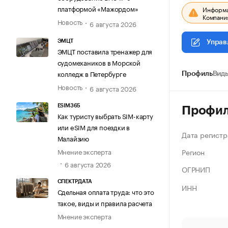
платформой «Мажордом»
Информац
Компания
Новость
6 августа 2026
ЭМЦТ
Управ
ЭМЦТ поставила тренажер для
судомехаников в Морской
колледж в Петербурге
Профиль
Виды
Новость
6 августа 2026
ESIM365
Профи
Как туристу выбрать SIM-карту
или eSIM для поездки в
Дата регистр
Малайзию
Регион
Мнение эксперта
6 августа 2026
ОГРНИП
СПЕКТРДАТА
ИНН
Сдельная оплата труда: что это
такое, виды и правила расчета
Мнение эксперта