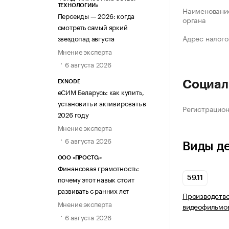
ТЕХНОЛОГИИ»
Наименование
Персеиды — 2026: когда
органа
смотреть самый яркий
Адрес налого
звездопад августа
Мнение эксперта
6 августа 2026
Социал
EXNODE
еСИМ Беларусь: как купить,
установить и активировать в
Регистрацио
2026 году
Мнение эксперта
6 августа 2026
Виды д
ООО «ПРОСТО.»
Финансовая грамотность:
почему этот навык стоит
59.11
развивать с ранних лет
Производство
Мнение эксперта
видеофильмов
6 августа 2026