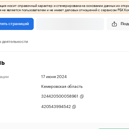
ия носит справочный характер и сгенерирована на основании данных из откр
 не является пользователем и не имеет деловых отношений с сервисом РБК Ко
Под
лять страницей
 деятельности
ль
ации
17 июня 2024
Кемеровская область
324420500058961
420543994542