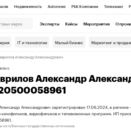
асли
Недвижимость
Autonews
РБК Компании
Телеканал
Р
К Курсы
РБК Life
Тренды
Визионеры
Национальные проекты
Эксперты
Кейсы
Мероприятия
О прое
онный клуб
Исследования
Кредитные рейтинги
Франшизы
Г
терия
IT и технологии
Малый бизнес
Маркетинг и прода
Проверка контрагентов
Политика
Экономика
Бизнес
аврилов Александр Александрович
ы
ВЛЕНО
аврилов Александр Алекса
20500058961
Александр Александрович зарегистрирован 17.06.2024, в регионе 
 кинофильмов, видеофильмов и телевизионных программ. ИП при
58961.
ы из публичных государственных источников.