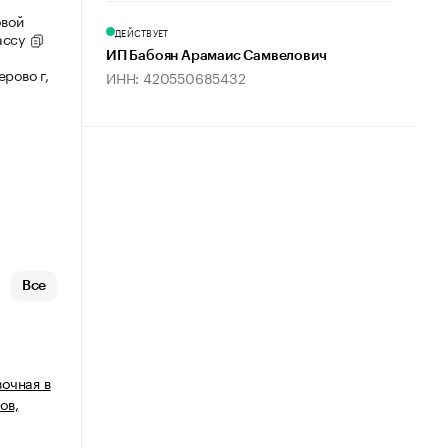
овой
ДЕЙСТВУЕТ
ассу
ИП Бабоян Арамаис Самвелович
рово г,
ИНН: 420550685432
Все
очная в
ов,