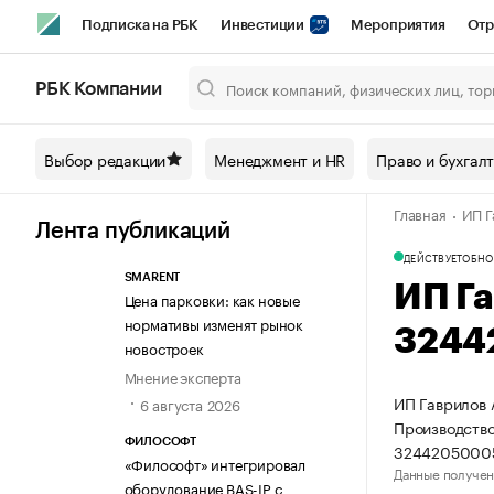
Подписка на РБК
Инвестиции
Мероприятия
Отр
Спорт
Школа управления РБК
РБК Образование
РБ
РБК Компании
Город
Стиль
Крипто
РБК Бизнес-среда
Дискусси
Выбор редакции
Менеджмент и HR
Право и бухгал
Спецпроекты СПб
Конференции СПб
Спецпроекты
Главная
ИП Г
Технологии и медиа
Финансы
Рынок наличной валют
Лента публикаций
ДЕЙСТВУЕТ
ОБНО
SMARENT
ИП Г
Цена парковки: как новые
нормативы изменят рынок
3244
новостроек
Мнение эксперта
ИП Гаврилов 
6 августа 2026
Производство
ФИЛОСОФТ
3244205000
«Философт» интегрировал
Данные получен
оборудование BAS-IP с