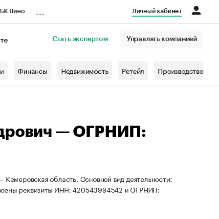
...
БК Вино
Личный кабинет
Стать экспертом
Управлять компанией
кте
азета
жи
Финансы
Недвижимость
Ретейл
Производство
ндрович — ОГРНИП:
— Кемеровская область. Основной вид деятельности:
своены реквизиты ИНН: 420543994542 и ОГРНИП: