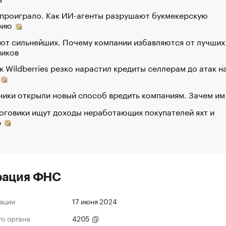
 проиграло. Как ИИ-агенты разрушают букмекерскую
рию
ют сильнейших. Почему компании избавляются от лучших
ников
к Wildberries резко нарастил кредиты селлерам до атак н
ики открыли новый способ вредить компаниям. Зачем им
оговики ищут доходы неработающих покупателей яхт и
р
рация ФНС
ации
17 июня 2024
го органа
4205