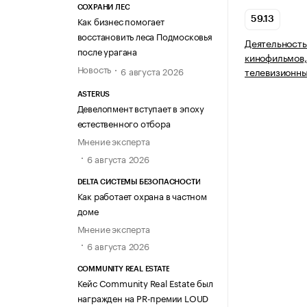
СОХРАНИ ЛЕС
Как бизнес помогает
59.13
восстановить леса Подмосковья
Деятельност
после урагана
кинофильмов,
Новость
6 августа 2026
телевизионн
ASTERUS
Девелопмент вступает в эпоху
естественного отбора
Мнение эксперта
6 августа 2026
DELTA СИСТЕМЫ БЕЗОПАСНОСТИ
Как работает охрана в частном
доме
Мнение эксперта
6 августа 2026
COMMUNITY REAL ESTATE
Кейс Community Real Estate был
награжден на PR-премии LOUD