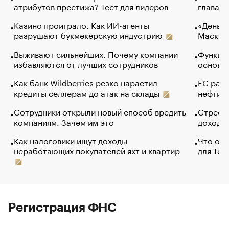
атрибутов престижа? Тест для лидеров
глава к
Казино проиграло. Как ИИ-агенты
«Деньги
разрушают букмекерскую индустрию
Маск в 
Выживают сильнейших. Почему компании
Функции
избавляются от лучших сотрудников
основ э
Как банк Wildberries резко нарастил
ЕС раз
кредиты селлерам до атак на склады
нефти —
Сотрудники открыли новый способ вредить
Стресс 
компаниям. Зачем им это
доходов
Как налоговики ищут доходы
Что обв
неработающих покупателей яхт и квартир
для Tel
Регистрация ФНС