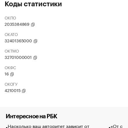
Коды статистики
ОКПО
2035384869
ОКАТО
32401365000
ОКТМО
32701000001
ОКФС
16
ОКОГУ
4210015
Интересное на РБК
Насколько ваш авторитет зависит от
«От спо