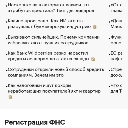
Насколько ваш авторитет зависит от
«От спо
атрибутов престижа? Тест для лидеров
глава к
Казино проиграло. Как ИИ-агенты
«Деньги
разрушают букмекерскую индустрию
Маск в 
Выживают сильнейших. Почему компании
Функции
избавляются от лучших сотрудников
основ э
Как банк Wildberries резко нарастил
ЕС раз
кредиты селлерам до атак на склады
нефти —
Сотрудники открыли новый способ вредить
Стресс 
компаниям. Зачем им это
доходов
Как налоговики ищут доходы
Что обв
неработающих покупателей яхт и квартир
для Tel
Регистрация ФНС