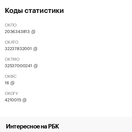
Коды статистики
ОКПО
2036343813
ОКАТО
32237832001
ОКТМО
32537000241
ОКФС
16
ОКОГУ
4210015
Интересное на РБК