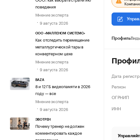
Компания
поведения
Мнение эксперта
Управ
9 августа 2026
ООО «МАЛЛЕНОМ СИСТЕМС»
Как отследить перемещение
Профиль
Виды
металлургической тары в
конвертерном цехе
Профи
Мнение эксперта
9 августа 2026
Дата регистр
BAZA
Регион
8 и 12 ГБ видеопамяти в 2026
году — все
ОГРНИП
Мнение эксперта
ИНН
9 августа 2026
ЭВОТРЕН
Почему тренер не должен
комментировать каждое
Управляйт
повторение