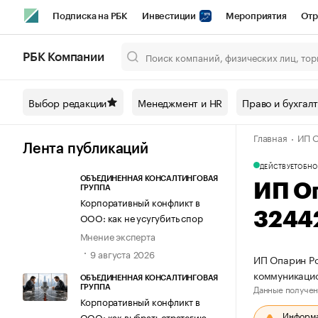
Подписка на РБК
Инвестиции
Мероприятия
Отр
Спорт
Школа управления РБК
РБК Образование
РБ
РБК Компании
Город
Стиль
Крипто
РБК Бизнес-среда
Дискусси
Выбор редакции
Менеджмент и HR
Право и бухгал
Спецпроекты СПб
Конференции СПб
Спецпроекты
Главная
ИП О
Технологии и медиа
Финансы
Рынок наличной валют
Лента публикаций
ДЕЙСТВУЕТ
ОБНО
ОБЪЕДИНЕННАЯ КОНСАЛТИНГОВАЯ
ИП О
ГРУППА
Корпоративный конфликт в
3244
ООО: как не усугубить спор
Мнение эксперта
9 августа 2026
ИП Опарин Ро
коммуникаци
ОБЪЕДИНЕННАЯ КОНСАЛТИНГОВАЯ
Данные получен
ГРУППА
Корпоративный конфликт в
Информац
ООО: как выбрать стратегию