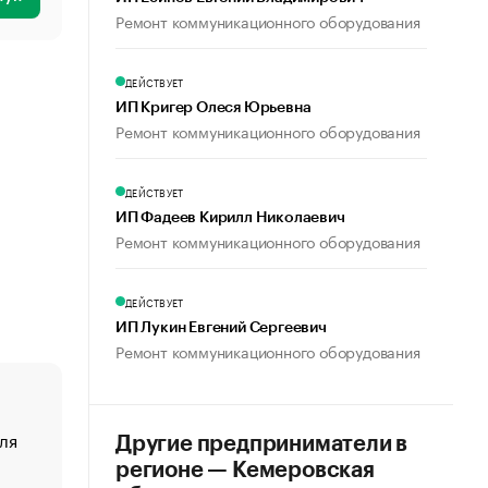
Ремонт коммуникационного оборудования
ДЕЙСТВУЕТ
ИП Кригер Олеся Юрьевна
Ремонт коммуникационного оборудования
ДЕЙСТВУЕТ
ИП Фадеев Кирилл Николаевич
Ремонт коммуникационного оборудования
ДЕЙСТВУЕТ
ИП Лукин Евгений Сергеевич
Ремонт коммуникационного оборудования
ля
«От спорта тело стареет иначе». Как живет глава ко
Другие предприниматели в
создавшей GTA
регионе — Кемеровская