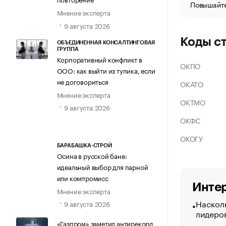
Повышайте
Мнение эксперта
9 августа 2026
Коды с
ОБЪЕДИНЕННАЯ КОНСАЛТИНГОВАЯ
ГРУППА
Корпоративный конфликт в
ОКПО
ООО: как выйти из тупика, если
не договориться
ОКАТО
Мнение эксперта
ОКТМО
9 августа 2026
ОКФС
ОКОГУ
БАРАБАШКА-СТРОЙ
Осина в русской бане:
идеальный выбор для парной
или компромисс
Интер
Мнение эксперта
Насколь
9 августа 2026
лидеро
«Газпром» заметил антирекорд