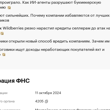
 проиграло. Как ИИ-агенты разрушают букмекерскую
рию
ют сильнейших. Почему компании избавляются от лучших
ников
к Wildberries резко нарастил кредиты селлерам до атак н
ики открыли новый способ вредить компаниям. Зачем им
оговики ищут доходы неработающих покупателей яхт и
р
рация ФНС
ации
11 октября 2024
го органа
4205
 налогового
Межрайонная инспекция Федеральной налог