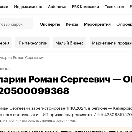
асли
Недвижимость
Autonews
РБК Компании
Телеканал
Р
К Курсы
РБК Life
Тренды
Визионеры
Национальные проекты
Эксперты
Кейсы
Мероприятия
О прое
онный клуб
Исследования
Кредитные рейтинги
Франшизы
Г
терия
IT и технологии
Малый бизнес
Маркетинг и прода
Проверка контрагентов
Политика
Экономика
Бизнес
парин Роман Сергеевич
ы
ВЛЕНО
парин Роман Сергеевич — 
20500099368
ман Сергеевич зарегистрирован 11.10.2024, в регионе — Кемеровс
онного оборудования. ИП присвоены реквизиты ИНН: 4230835757
ы из публичных государственных источников.
ия носит справочный характер и сгенерирована на основании данных из откр