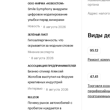
органа
ООО ФИРМА «НОВОСТОМ»
Smile Symphony внедрили
Адрес налого
цифровое моделирование
улыбки перед винирами
Новость
8 августа 2026
Виды д
ЗЕЛЁНЫЙ ЛИСТ
Гипоаллергенность: что
скрывается за модным словом
Мнение эксперта
95.12
8 августа 2026
Ремонт комму
АССОЦИАЦИЯ ПРЕДПРИНИМАТЕЛЕЙ
Бизнес-спикер Алексей
Жолобов выступил на Форуме
47.41
креативных индустрий
Торговля роз
Интервью
8 августа 2026
периферийным
программным
RULIZOR
Почему рынок автомобилей с
пробегом нуждается в