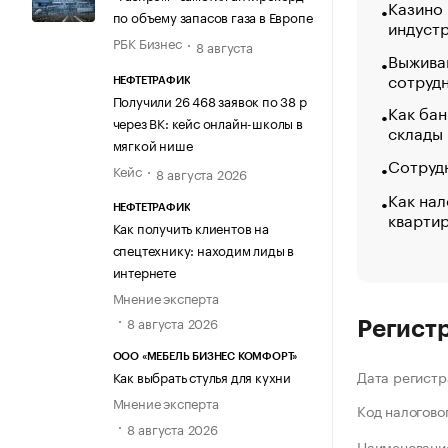
Казино
по объему запасов газа в Европе
индуст
РБК Бизнес
8 августа
Выжива
сотруд
НЕФТЕТРАФИК
Получили 26 468 заявок по 38 р
Как бан
через ВК: кейс онлайн-школы в
склады
мягкой нише
Сотрудн
Кейс
8 августа 2026
Как нал
НЕФТЕТРАФИК
кварти
Как получить клиентов на
спецтехнику: находим лиды в
интернете
Мнение эксперта
8 августа 2026
Регист
ООО «МЕБЕЛЬ БИЗНЕС КОМФОРТ»
Дата регистр
Как выбрать стулья для кухни
Мнение эксперта
Код налогово
8 августа 2026
Наименование