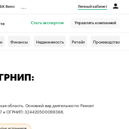
...
БК Вино
Личный кабинет
Стать экспертом
Управлять компанией
кте
азета
жи
Финансы
Недвижимость
Ретейл
Производство
ОГРНИП:
кая область. Основной вид деятельности: Ремонт
07 и ОГРНИП: 324420500099368.
ытых источников.