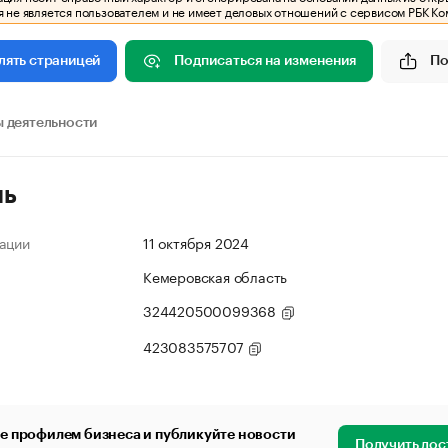
 не является пользователем и не имеет деловых отношений с сервисом РБК Ко
Подписаться на изменения
По
лять страницей
 деятельности
ль
ации
11 октября 2024
Кемеровская область
324420500099368
423083575707
е профилем бизнеса и публикуйте новости
Получить дос