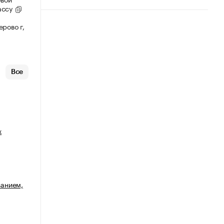
ассу
рово г,
Все
х
анием,