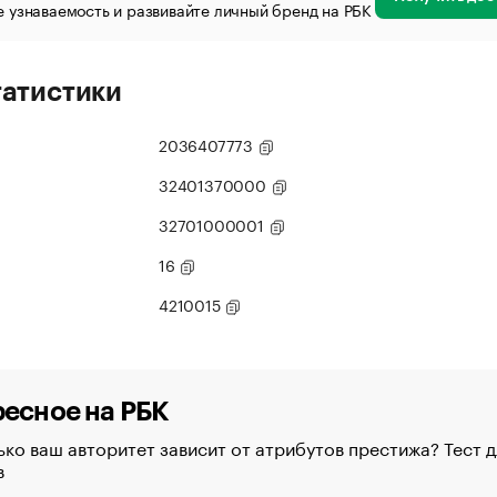
 узнаваемость и развивайте личный бренд на РБК
татистики
2036407773
32401370000
32701000001
16
4210015
есное на РБК
ко ваш авторитет зависит от атрибутов престижа? Тест д
в