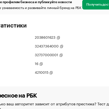
е профилем бизнеса и публикуйте новости
Получить дос
 узнаваемость и развивайте личный бренд на РБК
татистики
2038601623
32437364000
32737000001
16
4210015
есное на РБК
ко ваш авторитет зависит от атрибутов престижа? Тест д
в