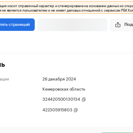
ия носит справочный характер и сгенерирована на основании данных из откр
 не является пользователем и не имеет деловых отношений с сервисом РБК Ко
Под
лять страницей
ль
ации
26 декабря 2024
Кемеровская область
324420500130134
422305915803