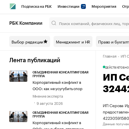
Подписка на РБК
Инвестиции
Мероприятия
Отр
Спорт
Школа управления РБК
РБК Образование
РБ
РБК Компании
Город
Стиль
Крипто
РБК Бизнес-среда
Дискусси
Выбор редакции
Менеджмент и HR
Право и бухгал
Спецпроекты СПб
Конференции СПб
Спецпроекты
Главная
ИП С
Технологии и медиа
Финансы
Рынок наличной валют
Лента публикаций
ДЕЙСТВУЕТ
ОБНО
ОБЪЕДИНЕННАЯ КОНСАЛТИНГОВАЯ
ИП С
ГРУППА
Корпоративный конфликт в
3244
ООО: как не усугубить спор
Мнение эксперта
9 августа 2026
ИП Серова Ир
предоставлен
ОБЪЕДИНЕННАЯ КОНСАЛТИНГОВАЯ
42230591580
ГРУППА
Корпоративный конфликт в
Данные получен
ООО: как выбрать стратегию