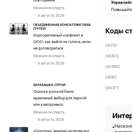
Управляйт
Мнение эксперта
Повышайте
9 августа 2026
ОБЪЕДИНЕННАЯ КОНСАЛТИНГОВАЯ
ГРУППА
Коды с
Корпоративный конфликт в
ООО: как выйти из тупика, если
ОКПО
не договориться
Мнение эксперта
ОКАТО
9 августа 2026
ОКТМО
ОКФС
БАРАБАШКА-СТРОЙ
ОКОГУ
Осина в русской бане:
идеальный выбор для парной
или компромисс
Мнение эксперта
Интер
9 августа 2026
Насколь
лидеро
«Газпром» заметил антирекорд