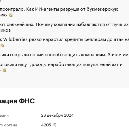
 проиграло. Как ИИ-агенты разрушают букмекерскую
рию
ют сильнейших. Почему компании избавляются от лучших
ников
к Wildberries резко нарастил кредиты селлерам до атак н
ики открыли новый способ вредить компаниям. Зачем им
оговики ищут доходы неработающих покупателей яхт и
р
рация ФНС
ации
26 декабря 2024
го органа
4205