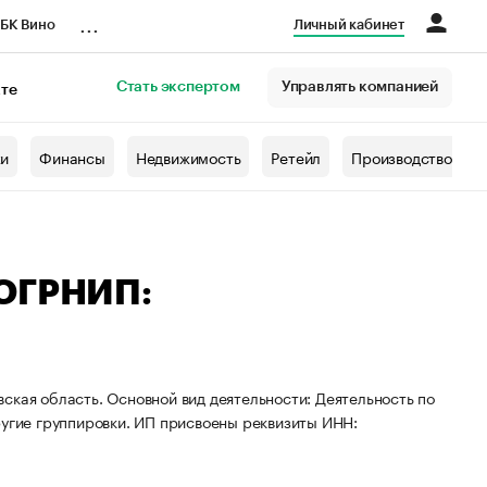
...
БК Вино
Личный кабинет
Стать экспертом
Управлять компанией
кте
азета
жи
Финансы
Недвижимость
Ретейл
Производство
 ОГРНИП:
ская область. Основной вид деятельности: Деятельность по
ругие группировки. ИП присвоены реквизиты ИНН: