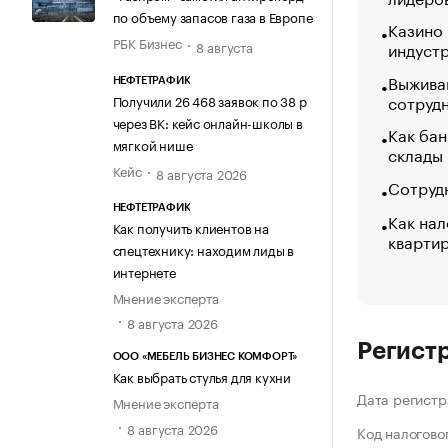
по объему запасов газа в Европе
Казино
РБК Бизнес
8 августа
индуст
Выжива
НЕФТЕТРАФИК
сотруд
Получили 26 468 заявок по 38 р
через ВК: кейс онлайн-школы в
Как бан
мягкой нише
склады
Кейс
8 августа 2026
Сотрудн
НЕФТЕТРАФИК
Как нал
Как получить клиентов на
кварти
спецтехнику: находим лиды в
интернете
Мнение эксперта
8 августа 2026
Регист
ООО «МЕБЕЛЬ БИЗНЕС КОМФОРТ»
Как выбрать стулья для кухни
Дата регистр
Мнение эксперта
8 августа 2026
Код налогово