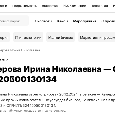
асли
Недвижимость
Autonews
РБК Компании
Телеканал
Р
К Курсы
РБК Life
Тренды
Визионеры
Национальные проекты
Эксперты
Кейсы
Мероприятия
О прое
онный клуб
Исследования
Кредитные рейтинги
Франшизы
Г
терия
IT и технологии
Малый бизнес
Маркетинг и прода
Проверка контрагентов
Политика
Экономика
Бизнес
ерова Ирина Николаевна
ы
ВЛЕНО
ерова Ирина Николаевна —
20500130134
ина Николаевна зарегистрирован 26.12.2024, в регионе — Кемеров
ию прочих вспомогательных услуг для бизнеса, не включенная в д
3 и ОГРНИП: 324420500130134.
ы из публичных государственных источников.