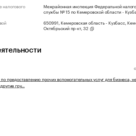
 налогового
Межрайонная инспекция Федеральной налог
службы № 15 по Кемеровской области - Кузб
вой
650991, Кемеровская область - Кузбасс, Кеме
Октябрьский пр-кт, 32
еятельности
 по предоставлению прочих вспомогательных услуг для бизнеса, н
 другие гру…