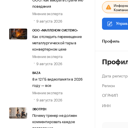
Информац
поведения
Компания
Мнение эксперта
9 августа 2026
Управ
ООО «МАЛЛЕНОМ СИСТЕМС»
Как отследить перемещение
металлургической тары в
Профиль
конвертерном цехе
Мнение эксперта
Профи
9 августа 2026
BAZA
Дата регистр
8 и 12 ГБ видеопамяти в 2026
Регион
году — все
Мнение эксперта
ОГРНИП
9 августа 2026
ИНН
ЭВОТРЕН
Почему тренер не должен
комментировать каждое
повторение