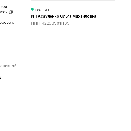
овой
ДЕЙСТВУЕТ
ассу
ИП Асауленко Ольга Михайловна
рово г,
ИНН: 422369811133
ОСНОВНОЙ
е