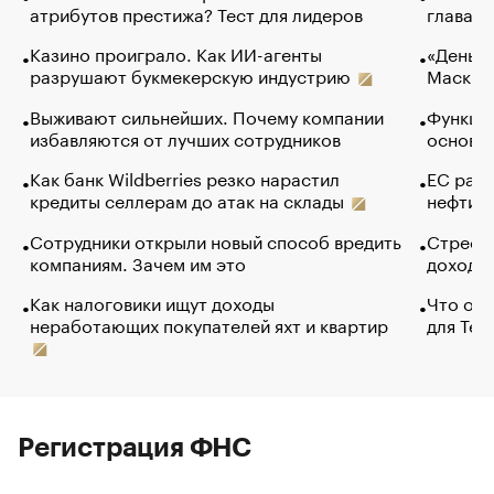
атрибутов престижа? Тест для лидеров
глава к
Казино проиграло. Как ИИ-агенты
«Деньги
разрушают букмекерскую индустрию
Маск в 
Выживают сильнейших. Почему компании
Функции
избавляются от лучших сотрудников
основ э
Как банк Wildberries резко нарастил
ЕС раз
кредиты селлерам до атак на склады
нефти —
Сотрудники открыли новый способ вредить
Стресс 
компаниям. Зачем им это
доходов
Как налоговики ищут доходы
Что обв
неработающих покупателей яхт и квартир
для Tel
Регистрация ФНС