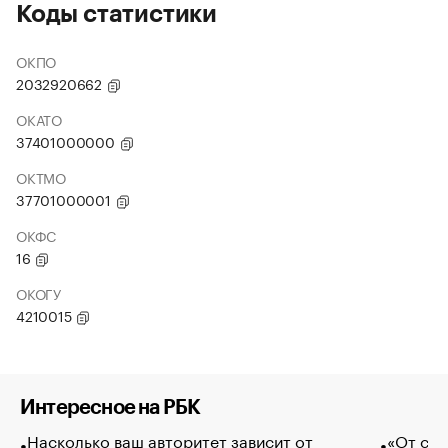
Коды статистики
ОКПО
2032920662
ОКАТО
37401000000
ОКТМО
37701000001
ОКФС
16
ОКОГУ
4210015
Интересное на РБК
Насколько ваш авторитет зависит от
«От спо