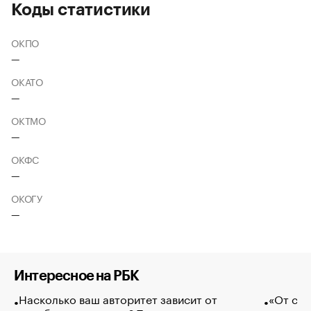
Коды статистики
ОКПО
—
ОКАТО
—
ОКТМО
—
ОКФС
—
ОКОГУ
—
Интересное на РБК
Насколько ваш авторитет зависит от
«От спо