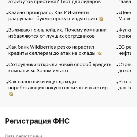
атрибутов престижа? Тест для лидеров
глава к
Казино проиграло. Как ИИ-агенты
«Деньги
разрушают букмекерскую индустрию
Маск в 
Выживают сильнейших. Почему компании
Функции
избавляются от лучших сотрудников
основ э
Как банк Wildberries резко нарастил
ЕС раз
кредиты селлерам до атак на склады
нефти —
Сотрудники открыли новый способ вредить
Стресс 
компаниям. Зачем им это
доходов
Как налоговики ищут доходы
Что обв
неработающих покупателей яхт и квартир
для Tel
Регистрация ФНС
Дата регистрации