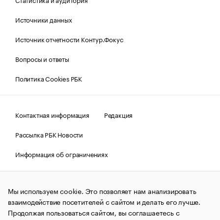
Источники данных
Источник отчетности Контур.Фокус
Вопросы и ответы
Политика Cookies РБК
Контактная информация
Редакция
Рассылка РБК Новости
Информация об ограничениях
Правовая информация
О соблюдении авторских прав
Мы используем cookie. Это позволяет нам анализировать
© АО «РОСБИЗНЕСКОНСАЛТИНГ»,
1995–2026.
Сообщения
и материалы информационного агентства «РБК»
взаимодействие посетителей с сайтом и делать его лучше.
(зарегистрировано Федеральной службой по надзору в сфере
Продолжая пользоваться сайтом, вы соглашаетесь с
связи, информационных технологий и массовых