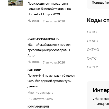
Повышайте
Производители представят
новинки бытовой техники на
HouseHold Expo 2026
Коды с
Новость
7 августа 2026
ОКПО
ОКАТО
«БАЛТИЙСКИЙ ЛИЗИНГ»
«Балтийский лизинг» провел
ОКТМО
презентации кроссоверов Li
Auto
ОКФС
Новость
7 августа 2026
ОКОГУ
САН-СИТИ
Почему ИИ не исправит бюджет
2027 без единой архитектуры
данных
Интер
Мнение эксперта
Насколь
7 августа 2026
лидеро
КОМПАНИЯ ЕМП