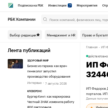
Подписка на РБК
Инвестиции
Мероприятия
Отр
Спорт
Школа управления РБК
РБК Образование
РБ
РБК Компании
Город
Стиль
Крипто
РБК Бизнес-среда
Дискусси
Выбор редакции
Менеджмент и HR
Право и бухгал
Спецпроекты СПб
Конференции СПб
Спецпроекты
Главная
ИП Ф
Технологии и медиа
Финансы
Рынок наличной валют
Лента публикаций
ДЕЙСТВУЕТ
ОБНО
ЗДОРОВЫЙ МИР
ИП Ф
Бизнес из гаража: как врач-
гинеколог запустил
3244
производство оборудования
Интервью
7 августа 2026
ИП Федоров Д
КЛЕВЕРЕНС
порталов. И
Бургер Кинг: как маркировка
Данные получен
Честный ЗНАК изменила работу
800 ресторанов
Информац