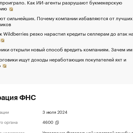
 проиграло. Как ИИ-агенты разрушают букмекерскую
рию
ют сильнейших. Почему компании избавляются от лучших
ников
к Wildberries резко нарастил кредиты селлерам до атак н
ики открыли новый способ вредить компаниям. Зачем им
оговики ищут доходы неработающих покупателей яхт и
р
рация ФНС
ации
3 июля 2024
го органа
4600
 налогового
Управление Федеральной налоговой службы 