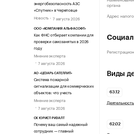
энергобезопасность АЗС
органа
«Спутник» в Череповце
Адрес налого
Новость
7 августа 2026
ООО «КОМПАНИЯ АЛЬФАСОФТ»
Как ФНС отбирает компании для
Социал
проверки самозанятых в 2026
году
Регистрацио
Мнение эксперта
7 августа 2026
Виды д
АО «ЦЕЗАРЬ САТЕЛЛИТ»
Система пожарной
сигнализации для коммерческих
объектов: что учесть
63.12
Мнение эксперта
Деятельность
7 августа 2026
СК ЮРИСТ-РИЗАЛТ
Почему ваш самый надежный
62.02
сотрудник — главный