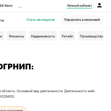
...
БК Вино
Личный кабинет
Стать экспертом
Управлять компанией
кте
азета
жи
Финансы
Недвижимость
Ретейл
Производство
 ОГРНИП:
область. Основной вид деятельности: Деятельность web-
0028450.
ытых источников.