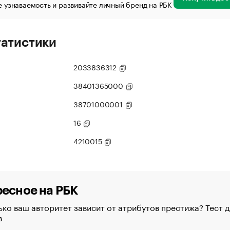
 узнаваемость и развивайте личный бренд на РБК
татистики
2033836312
38401365000
38701000001
16
4210015
есное на РБК
ко ваш авторитет зависит от атрибутов престижа? Тест д
в