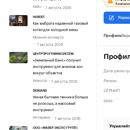
Компания
Кейс
7 августа 2026
HUBERT
Управ
Как выбрать надежный газовый
котел для холодной зимы
Мнение эксперта
Профиль
Виды
7 августа 2026
ЦЕНТРПРОГРАММСИСТЕМ
Профи
«Земельный банк» получил
инструмент для анализа зон
Дата регистр
вокруг объектов
Регион
Новость
7 августа 2026
ОГРНИП
DEMIAND
Умная бытовая техника больше
ИНН
не роскошь, а массовый
инструмент
Интервью
7 августа 2026
Управляйт
ООО «МАЙЕР ЭКСПО ГРУПП»