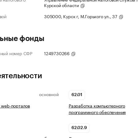
Курской области
вой
305000, Курск г, М.Горького ул., 37
ьные фонды
нный номер СФР
1249730266
еятельности
62.01
ОСНОВНОЙ
 web-порталов
Разработка компьютерного
программного обеспечения
62.02.9