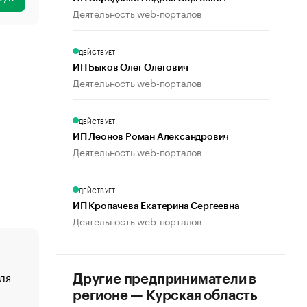
Деятельность web-порталов
ДЕЙСТВУЕТ
ИП Быков Олег Олегович
Деятельность web-порталов
ДЕЙСТВУЕТ
ИП Леонов Роман Александрович
Деятельность web-порталов
ДЕЙСТВУЕТ
ИП Кропачева Екатерина Сергеевна
Деятельность web-порталов
ля
«От спорта тело стареет иначе». Как живет глава ко
Другие предприниматели в
создавшей GTA
регионе — Курская область