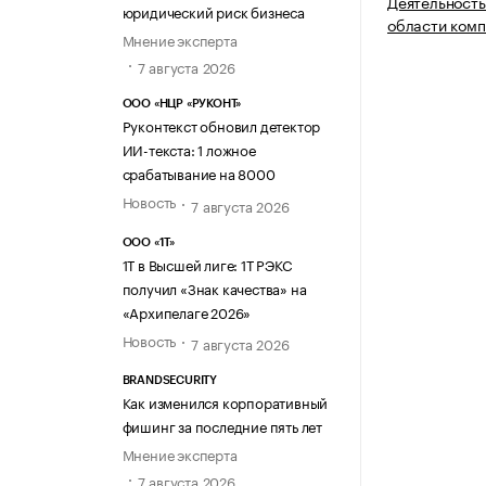
Деятельность
юридический риск бизнеса
области комп
Мнение эксперта
7 августа 2026
ООО «НЦР «РУКОНТ»
Руконтекст обновил детектор
ИИ-текста: 1 ложное
срабатывание на 8000
Новость
7 августа 2026
ООО «1Т»
1Т в Высшей лиге: 1Т РЭКС
получил «Знак качества» на
«Архипелаге 2026»
Новость
7 августа 2026
BRANDSECURITY
Как изменился корпоративный
фишинг за последние пять лет
Мнение эксперта
7 августа 2026