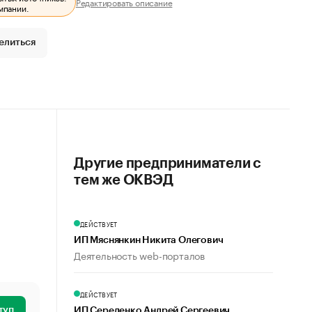
Редактировать описание
мпании.
елиться
Другие предприниматели с
тем же ОКВЭД
ДЕЙСТВУЕТ
ИП Мяснянкин Никита Олегович
Деятельность web-порталов
ДЕЙСТВУЕТ
туп
ИП Середенко Андрей Сергеевич