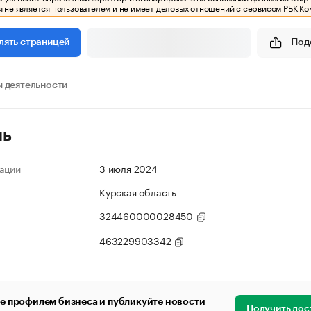
 не является пользователем и не имеет деловых отношений с сервисом РБК Ко
Под
лять страницей
 деятельности
ль
ации
3 июля 2024
Курская область
324460000028450
463229903342
е профилем бизнеса и публикуйте новости
Получить дос