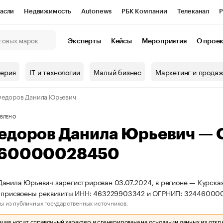
асли
Недвижимость
Autonews
РБК Компании
Телеканал
Р
К Курсы
РБК Life
Тренды
Визионеры
Национальные проекты
Эксперты
Кейсы
Мероприятия
О прое
онный клуб
Исследования
Кредитные рейтинги
Франшизы
Г
терия
IT и технологии
Малый бизнес
Маркетинг и прода
Проверка контрагентов
Политика
Экономика
Бизнес
едоров Данила Юрьевич
ы
ВЛЕНО
едоров Данила Юрьевич —
60000028450
анила Юрьевич зарегистрирован 03.07.2024, в регионе — Курская 
П присвоены реквизиты ИНН: 463229903342 и ОГРНИП: 32446000
ы из публичных государственных источников.
ия носит справочный характер и сгенерирована на основании данных из откр