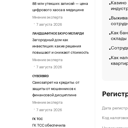
Казино
88 млн утекших записей — цена
индуст
цифрового хаоса в медицине
Выжива
Мнение эксперта
сотруд
7 августа 2026
Как бан
ЛАНДШАФТНОЕ БЮРО МЕЛАРДИ
склады
Загородный дом как
инвестиция: какие решения
Сотрудн
повышают и снижают стоимость
Как нал
Мнение эксперта
кварти
7 августа 2026
CYBERBIRD
Самозапрет на кредиты: от
защиты от мошенников к
Регист
финансовой дисциплине
Мнение эксперта
Дата регистр
7 августа 2026
Код налогово
ГК ТСС
ГК ТСС обеспечила
Наименование