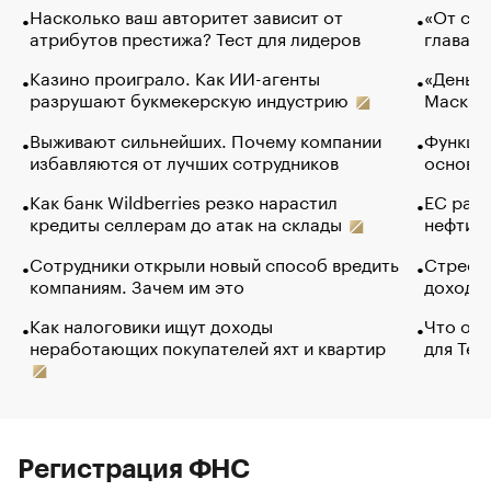
Насколько ваш авторитет зависит от
«От спо
атрибутов престижа? Тест для лидеров
глава к
Казино проиграло. Как ИИ-агенты
«Деньги
разрушают букмекерскую индустрию
Маск в 
Выживают сильнейших. Почему компании
Функции
избавляются от лучших сотрудников
основ э
Как банк Wildberries резко нарастил
ЕС раз
кредиты селлерам до атак на склады
нефти —
Сотрудники открыли новый способ вредить
Стресс 
компаниям. Зачем им это
доходов
Как налоговики ищут доходы
Что обв
неработающих покупателей яхт и квартир
для Tel
Регистрация ФНС