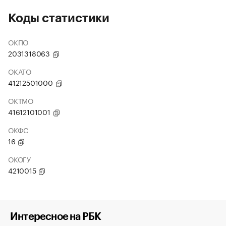
Коды статистики
ОКПО
2031318063
ОКАТО
41212501000
ОКТМО
41612101001
ОКФС
16
ОКОГУ
4210015
Интересное на РБК