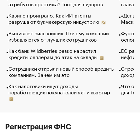
атрибутов престижа? Тест для лидеров
глава к
Казино проиграло. Как ИИ-агенты
«Деньги
разрушают букмекерскую индустрию
Маск в 
Выживают сильнейших. Почему компании
Функции
избавляются от лучших сотрудников
основ э
Как банк Wildberries резко нарастил
ЕС раз
кредиты селлерам до атак на склады
нефти —
Сотрудники открыли новый способ вредить
Стресс 
компаниям. Зачем им это
доходов
Как налоговики ищут доходы
Что обв
неработающих покупателей яхт и квартир
для Tel
Регистрация ФНС