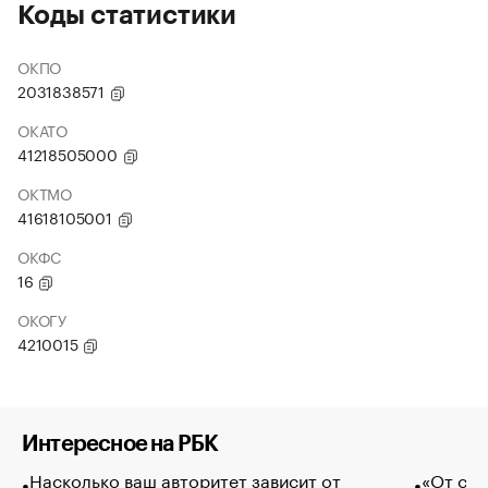
Коды статистики
ОКПО
2031838571
ОКАТО
41218505000
ОКТМО
41618105001
ОКФС
16
ОКОГУ
4210015
Интересное на РБК
Насколько ваш авторитет зависит от
«От спо