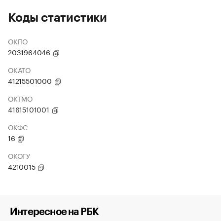
Коды статистики
ОКПО
2031964046
ОКАТО
41215501000
ОКТМО
41615101001
ОКФС
16
ОКОГУ
4210015
Интересное на РБК