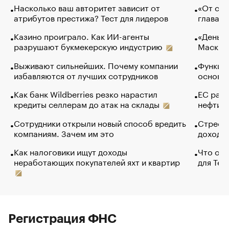
Насколько ваш авторитет зависит от
«От спо
атрибутов престижа? Тест для лидеров
глава к
Казино проиграло. Как ИИ-агенты
«Деньги
разрушают букмекерскую индустрию
Маск в 
Выживают сильнейших. Почему компании
Функции
избавляются от лучших сотрудников
основ э
Как банк Wildberries резко нарастил
ЕС раз
кредиты селлерам до атак на склады
нефти —
Сотрудники открыли новый способ вредить
Стресс 
компаниям. Зачем им это
доходов
Как налоговики ищут доходы
Что обв
неработающих покупателей яхт и квартир
для Tel
Регистрация ФНС