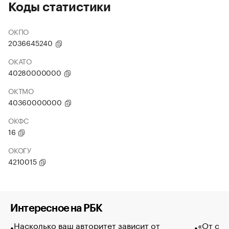
Коды статистики
ОКПО
2036645240
ОКАТО
40280000000
ОКТМО
40360000000
ОКФС
16
ОКОГУ
4210015
Интересное на РБК
Насколько ваш авторитет зависит от
«От спо