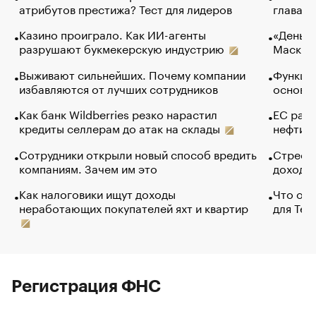
атрибутов престижа? Тест для лидеров
глава к
Казино проиграло. Как ИИ-агенты
«Деньги
разрушают букмекерскую индустрию
Маск в 
Выживают сильнейших. Почему компании
Функции
избавляются от лучших сотрудников
основ э
Как банк Wildberries резко нарастил
ЕС раз
кредиты селлерам до атак на склады
нефти —
Сотрудники открыли новый способ вредить
Стресс 
компаниям. Зачем им это
доходов
Как налоговики ищут доходы
Что обв
неработающих покупателей яхт и квартир
для Tel
Регистрация ФНС