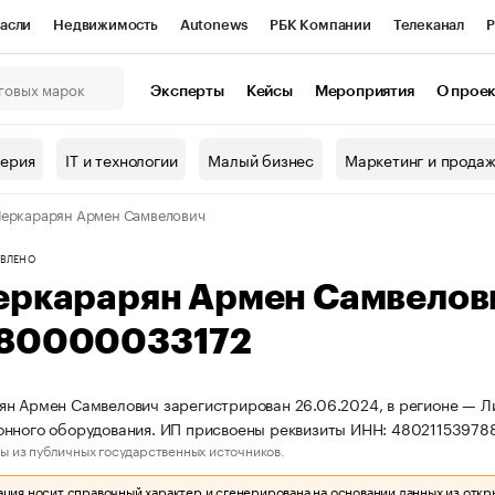
асли
Недвижимость
Autonews
РБК Компании
Телеканал
Р
К Курсы
РБК Life
Тренды
Визионеры
Национальные проекты
Эксперты
Кейсы
Мероприятия
О прое
онный клуб
Исследования
Кредитные рейтинги
Франшизы
Г
терия
IT и технологии
Малый бизнес
Маркетинг и прода
Проверка контрагентов
Политика
Экономика
Бизнес
еркарарян Армен Самвелович
ы
ВЛЕНО
еркарарян Армен Самвелов
80000033172
н Армен Самвелович зарегистрирован 26.06.2024, в регионе — Ли
онного оборудования. ИП присвоены реквизиты ИНН: 4802115397
ы из публичных государственных источников.
ия носит справочный характер и сгенерирована на основании данных из откр