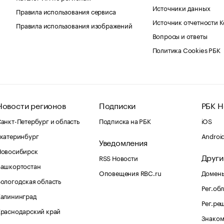
Источники данных
Правила использования сервиса
Источник отчетности 
Правила использования изображений
Вопросы и ответы
Политика Cookies РБК
Новости регионов
Подписки
РБК Н
анкт-Петербург и область
Подписка на РБК
iOS
катеринбург
Androi
Уведомления
Новосибирск
Други
RSS Новости
Башкортостан
Оповещения RBC.ru
Домены
ологодская область
Рег.об
Калининград
Рег.ре
раснодарский край
Знаком