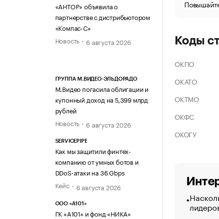
Повышайте
«АНТОР» объявила о
партнерстве с дистрибьютором
«Компас-С»
Коды с
Новость
6 августа 2026
ОКПО
ОКАТО
ГРУППА М.ВИДЕО-ЭЛЬДОРАДО
М.Видео погасила облигации и
ОКТМО
купонный доход на 5,399 млрд
рублей
ОКФС
Новость
6 августа 2026
ОКОГУ
SERVICEPIPE
Как мы защитили финтех-
компанию от умных ботов и
DDoS-атаки на 36 Gbps
Интер
Кейс
6 августа 2026
Насколь
лидеро
ООО «А101»
ГК «А101» и фонд «НИКА»