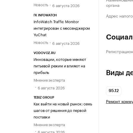
Новость
органа
6 августа 2026
Адрес налого
ГК INFOWATCH
InfoWatch Traffic Monitor
интегрирован с мессенджером
YuChat
Социал
Новость
6 августа 2026
Регистрацио
VODOVOZ.RU
Инновации, которые меняют
питьевой режим и влияют на
прибыль
Виды д
Мнение эксперта
6 августа 2026
95.12
TEBIZ GROUP
Ремонт комму
Как выйти на новый рынок: семь
шагов от решения до первой
поставки
Мнение эксперта
6 августа 2026