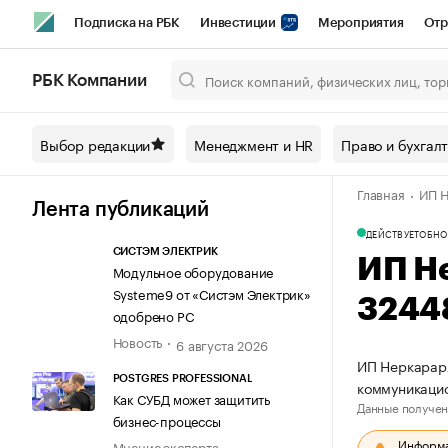
Подписка на РБК
Инвестиции
Мероприятия
Отр
Спорт
Школа управления РБК
РБК Образование
РБ
РБК Компании
Город
Стиль
Крипто
РБК Бизнес-среда
Дискусси
Выбор редакции
Менеджмент и HR
Право и бухгал
Спецпроекты СПб
Конференции СПб
Спецпроекты
Главная
ИП Н
Технологии и медиа
Финансы
Рынок наличной валют
Лента публикаций
ДЕЙСТВУЕТ
ОБНО
СИСТЭМ ЭЛЕКТРИК
ИП Н
Модульное оборудование
Systeme9 от «Систэм Электрик»
3244
одобрено РС
Новость
6 августа 2026
ИП Неркараря
POSTGRES PROFESSIONAL
коммуникаци
Как СУБД может защитить
Данные получен
бизнес-процессы
Информац
Мнение эксперта