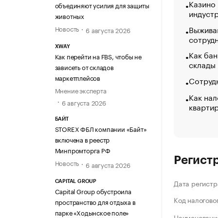
Казино
объединяют усилия для защиты
индуст
животных
Выжива
Новость
6 августа 2026
сотруд
XWAY
Как бан
Как перейти на FBS, чтобы не
склады
зависеть от складов
маркетплейсов
Сотрудн
Мнение эксперта
Как нал
6 августа 2026
кварти
БАЙТ
STOREX ФБЛ компании «Байт»
включена в реестр
Минпромторга РФ
Регист
Новость
6 августа 2026
Дата регистр
CAPITAL GROUP
Capital Group обустроила
Код налогово
пространство для отдыха в
парке «Ходынское поле»
Наименование