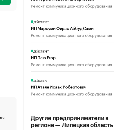
Ремонт коммуникационного оборудования
ДЕЙСТВУЕТ
ИП Марсуми Фирас Аббуд Сами
Ремонт коммуникационного оборудования
ДЕЙСТВУЕТ
ИП Пею Егор
Ремонт коммуникационного оборудования
ДЕЙСТВУЕТ
ИП Атаян Исаак Робертович
Ремонт коммуникационного оборудования
ля
«От спорта тело стареет иначе». Как живет глава ко
Другие предприниматели в
создавшей GTA
регионе — Липецкая область