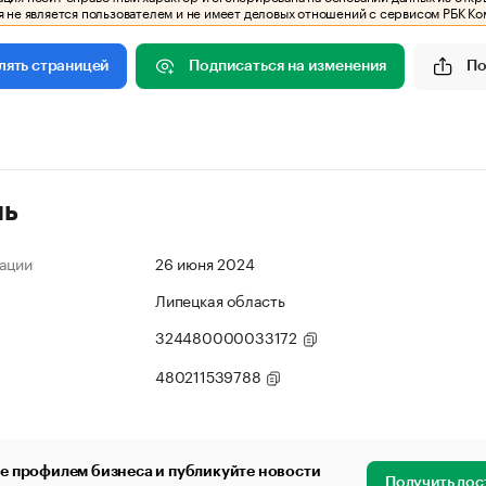
 не является пользователем и не имеет деловых отношений с сервисом РБК Ко
Подписаться на изменения
По
лять страницей
ль
ации
26 июня 2024
Липецкая область
324480000033172
480211539788
е профилем бизнеса и публикуйте новости
Получить дос