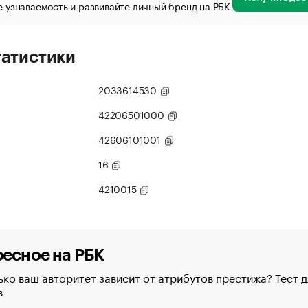
 узнаваемость и развивайте личный бренд на РБК
татистики
2033614530
42206501000
42606101001
16
4210015
есное на РБК
ко ваш авторитет зависит от атрибутов престижа? Тест д
в