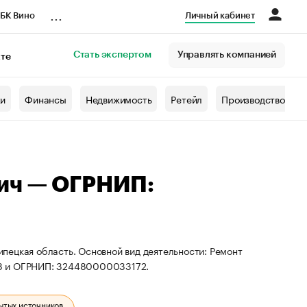
...
БК Вино
Личный кабинет
Стать экспертом
Управлять компанией
кте
азета
жи
Финансы
Недвижимость
Ретейл
Производство
ич — ОГРНИП:
пецкая область. Основной вид деятельности: Ремонт
88 и ОГРНИП: 324480000033172.
ытых источников.