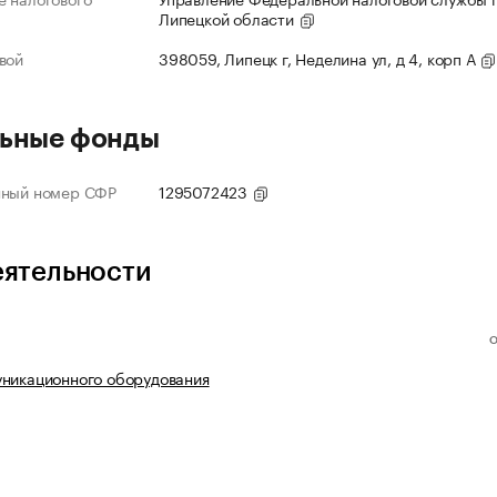
Липецкой области
вой
398059, Липецк г, Неделина ул, д 4, корп А
ьные фонды
нный номер СФР
1295072423
еятельности
никационного оборудования