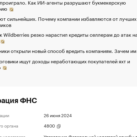
 проиграло. Как ИИ-агенты разрушают букмекерскую
рию
ют сильнейших. Почему компании избавляются от лучших
ников
к Wildberries резко нарастил кредиты селлерам до атак н
ики открыли новый способ вредить компаниям. Зачем им
оговики ищут доходы неработающих покупателей яхт и
р
рация ФНС
ации
26 июня 2024
го органа
4800
 налогового
Управление Федеральной налоговой службы 